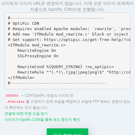
사이트의 이미지 URL은 변경되지 않습니다. 이제 모든 이미지 트래픽이
자동으로 OptiPic CDN으로 진행됩니다.
#---------------------------------------

# OptiPic CDN 

# Requires enabled Apache modules: `rewrite`, `proxy_
# Add new 'IfModule mod_rewrite.c' block or inject in
# Get support: https://optipic.io/get-free-help/?cdn=
<IfModule mod_rewrite.c>

    RewriteEngine On

    SSLProxyEngine On

    RewriteCond %{QUERY_STRING} !no_optipic=

    RewriteRule "^(.*)\.(jpg|jpeg|png)$" "http://cdn.
</IfModule>

#----------------------------------------
— CDN OptiPic 계정의 사이트 ID
XXXXXX
를 수정하기 전에 파일을 백업하고 파일에 FTP 액세스 권한이 있는
.htaccess
지 확인하는 것이 좋습니다.
연결에 대한 무료 도움 받기
이미지가 OptiPic CDN을 통해 로드 중인지 확인