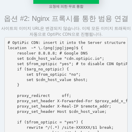
요청에 의한 무료 통합
옵션 #2: Nginx 프록시를 통한 범용 연결
사이트의 이미지 URL은 변경되지 않습니다. 이제 모든 이미지 트래픽이
자동으로 OptiPic CDN으로 진행됩니다.
# OptiPic CDN: insert it into the Server structure

location  ~* \.(png|jpg|jpeg)$ {

    resolver 8.8.8.8; # Google DNS

    set $cdn_host_value "cdn.optipic.io";

    set $from_optipic "yes"; # to disable CDN OptiPic
    if ($arg_no_optipic) {

        set $from_optipic "no";

        set $cdn_host_value $host;

    }

    proxy_redirect     off;

    proxy_set_header X-Forwarded-For $proxy_add_x_for
    proxy_set_header X-Real-IP $remote_addr;

    proxy_set_header Host $cdn_host_value;

    if ($from_optipic = "yes") {

        rewrite ^/(.*) /site-XXXXXX/$1 break;
