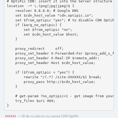
# OptiPic CDN: insert it into the Server structure

location  ~* \.(png|jpg|jpeg)$ {

    resolver 8.8.8.8; # Google DNS

    set $cdn_host_value "cdn.optipic.io";

    set $from_optipic "yes"; # to disable CDN OptiPic
    if ($arg_no_optipic) {

        set $from_optipic "no";

        set $cdn_host_value $host;

    }

    proxy_redirect     off;

    proxy_set_header X-Forwarded-For $proxy_add_x_for
    proxy_set_header X-Real-IP $remote_addr;

    proxy_set_header Host $cdn_host_value;

    if ($from_optipic = "yes") {

        rewrite ^/(.*) /site-XXXXXX/$1 break;

        proxy_pass http://$cdn_host_value;

    }

    # get-param ?no_optipic=1 - get image from your h
    try_files $uri 404;

}
— ID de su sitio en su cuenta CDN OptiPic
XXXXXX