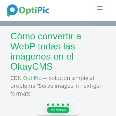
Toggle
navigatio
Cómo convertir a
WebP todas las
imágenes en el
OkayCMS
CDN
Opti
Pic
— solución simple al
problema "Serve images in next-gen
formats"
295
reviews