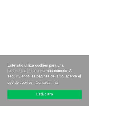
Este sitio utiliza cookies para una
experiencia de usuario más cómoda. Al
seguir viendo las páginas del sitio, acepta el
uso de cookies.
Conozca más
Está claro