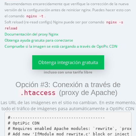
Recomendamos encarecidamente que verifique la corrección de la nueva
versión de la configuración antes de reiniciar nginx. Puedes hacer esto con
el comando
.
nginx -t
Soft reload (re-read configs) Nginx puede ser por comando
nginx -s
reload
Documentación del proxy Nginx
Obtenga ayuda gratuita para conectarse
Compruebe si la imagen se está cargando a través de OptiPic CDN
Obtenga integración gratuita
incluso con una tarifa libre
Opción #3: Conexión a través de
(proxy de Apache)
.htaccess
Las URL de las imágenes en el sitio no cambian. En este momento,
todo el tráfico de imágenes pasa automáticamente a OptiPic CDN
#---------------------------------------

# OptiPic CDN 

# Requires enabled Apache modules: `rewrite`, `proxy_
# Add new 'IfModule mod_rewrite.c' block or inject in