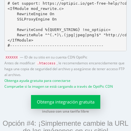
# Get support: https://optipic.io/get-free-help/?cdn=
<IfModule mod_rewrite.c>

    RewriteEngine On

    SSLProxyEngine On

    RewriteCond %{QUERY_STRING} !no_optipic=

    RewriteRule "^(.*)\.(jpg|jpeg|png)$" "http://cdn.
</IfModule>

#----------------------------------------
— ID de su sitio en su cuenta CDN OptiPic
XXXXXX
Antes de modificar
, le recomendamos encarecidamente que
.htaccess
haga una copia de seguridad del archivo y asegúrese de tener acceso FTP
al archivo.
Obtenga ayuda gratuita para conectarse
Compruebe si la imagen se está cargando a través de OptiPic CDN
Obtenga integración gratuita
incluso con una tarifa libre
Opción #4: ¡Simplemente cambie la URL
de las imágenes en su sitio!