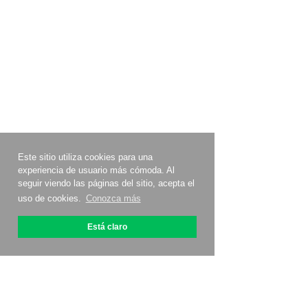
Este sitio utiliza cookies para una
experiencia de usuario más cómoda. Al
seguir viendo las páginas del sitio, acepta el
uso de cookies.
Conozca más
Está claro