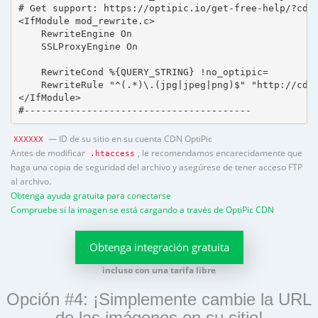
# Get support: https://optipic.io/get-free-help/?cdn=
<IfModule mod_rewrite.c>

    RewriteEngine On

    SSLProxyEngine On

    RewriteCond %{QUERY_STRING} !no_optipic=

    RewriteRule "^(.*)\.(jpg|jpeg|png)$" "http://cdn.
</IfModule>

#----------------------------------------
— ID de su sitio en su cuenta CDN OptiPic
XXXXXX
Antes de modificar
, le recomendamos encarecidamente que
.htaccess
haga una copia de seguridad del archivo y asegúrese de tener acceso FTP
al archivo.
Obtenga ayuda gratuita para conectarse
Compruebe si la imagen se está cargando a través de OptiPic CDN
Obtenga integración gratuita
incluso con una tarifa libre
Opción #4: ¡Simplemente cambie la URL
de las imágenes en su sitio!