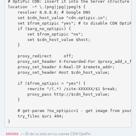
# OptiPic CDN: insert it into the Server structure

location  ~* \.(png|jpg|jpeg)$ {

    resolver 8.8.8.8; # Google DNS

    set $cdn_host_value "cdn.optipic.io";

    set $from_optipic "yes"; # to disable CDN OptiPic
    if ($arg_no_optipic) {

        set $from_optipic "no";

        set $cdn_host_value $host;

    }

    proxy_redirect     off;

    proxy_set_header X-Forwarded-For $proxy_add_x_for
    proxy_set_header X-Real-IP $remote_addr;

    proxy_set_header Host $cdn_host_value;

    if ($from_optipic = "yes") {

        rewrite ^/(.*) /site-XXXXXX/$1 break;

        proxy_pass http://$cdn_host_value;

    }

    # get-param ?no_optipic=1 - get image from your h
    try_files $uri 404;

}
— ID de su sitio en su cuenta CDN OptiPic
XXXXXX