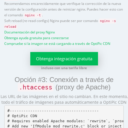
Recomendamos encarecidamente que verifique la corrección de la nueva
versión de la configuración antes de reiniciar nginx. Puedes hacer esto con
el comando
.
nginx -t
Soft reload (re-read configs) Nginx puede ser por comando
nginx -s
reload
Documentación del proxy Nginx
Obtenga ayuda gratuita para conectarse
Compruebe si la imagen se está cargando a través de OptiPic CDN
Obtenga integración gratuita
incluso con una tarifa libre
Opción #3: Conexión a través de
(proxy de Apache)
.htaccess
Las URL de las imágenes en el sitio no cambian. En este momento,
todo el tráfico de imágenes pasa automáticamente a OptiPic CDN
#---------------------------------------

# OptiPic CDN 

# Requires enabled Apache modules: `rewrite`, `proxy_
# Add new 'IfModule mod_rewrite.c' block or inject in