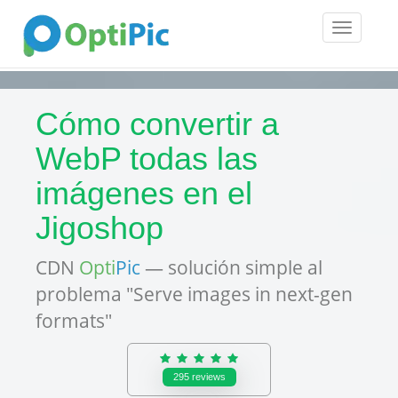
Toggle
navigatio
Cómo convertir a
WebP todas las
imágenes en el
Jigoshop
CDN
Opti
Pic
— solución simple al
problema "Serve images in next-gen
formats"
295
reviews