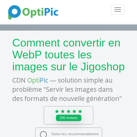
Toggle
navigatio
Comment convertir en
WebP toutes les
images sur le Jigoshop
CDN
Opti
Pic
— solution simple au
problème "Servir les images dans
des formats de nouvelle génération"
295
reviews
Selon les recommandations