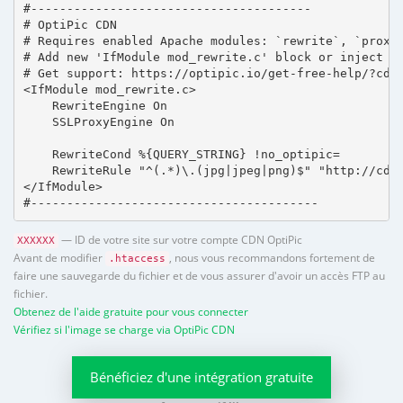
#---------------------------------------

# OptiPic CDN 

# Requires enabled Apache modules: `rewrite`, `proxy_
# Add new 'IfModule mod_rewrite.c' block or inject in
# Get support: https://optipic.io/get-free-help/?cdn=
<IfModule mod_rewrite.c>

    RewriteEngine On

    SSLProxyEngine On

    RewriteCond %{QUERY_STRING} !no_optipic=

    RewriteRule "^(.*)\.(jpg|jpeg|png)$" "http://cdn.
</IfModule>

#----------------------------------------
— ID de votre site sur votre compte CDN OptiPic
XXXXXX
Avant de modifier
, nous vous recommandons fortement de
.htaccess
faire une sauvegarde du fichier et de vous assurer d'avoir un accès FTP au
fichier.
Obtenez de l'aide gratuite pour vous connecter
Vérifiez si l'image se charge via OptiPic CDN
Bénéficiez d'une intégration gratuite