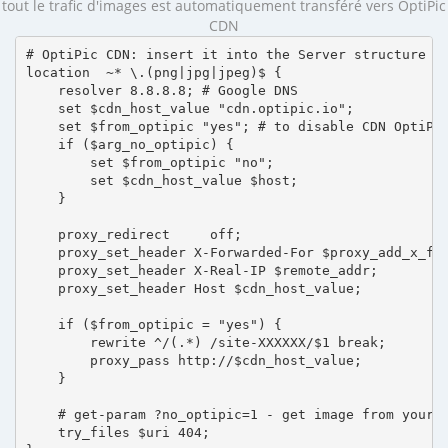
tout le trafic d'images est automatiquement transféré vers OptiPic
CDN
# OptiPic CDN: insert it into the Server structure

location  ~* \.(png|jpg|jpeg)$ {

    resolver 8.8.8.8; # Google DNS

    set $cdn_host_value "cdn.optipic.io";

    set $from_optipic "yes"; # to disable CDN OptiPic
    if ($arg_no_optipic) {

        set $from_optipic "no";

        set $cdn_host_value $host;

    }

    proxy_redirect     off;

    proxy_set_header X-Forwarded-For $proxy_add_x_for
    proxy_set_header X-Real-IP $remote_addr;

    proxy_set_header Host $cdn_host_value;

    if ($from_optipic = "yes") {

        rewrite ^/(.*) /site-XXXXXX/$1 break;

        proxy_pass http://$cdn_host_value;

    }

    # get-param ?no_optipic=1 - get image from your h
    try_files $uri 404;
