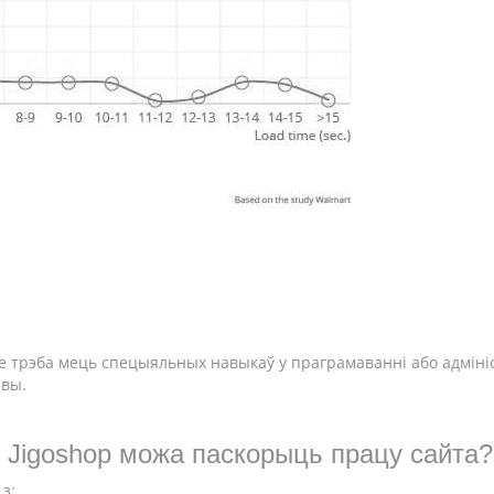
е трэба мець спецыяльных навыкаў у праграмаванні або адміні
явы.
 Jigoshop можа паскорыць працу сайта?
з: