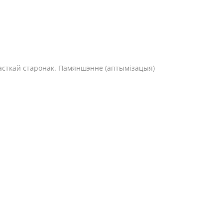
 часткай старонак. Памяншэнне (аптымізацыя)