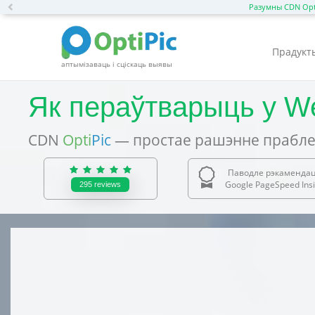
Previous
Разумны CDN Opt
Прадукт
аптымізаваць і сціскаць выявы
Як пераўтварыць у W
CDN
Opti
Pic
— простае рашэнне прабле
Паводле рэкаменда
Google PageSpeed Insi
295
reviews