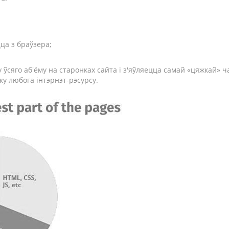
цца з браўзера;
у ўсяго аб'ёму на старонках сайта і з'яўляецца самай «цяжкай»
ку любога інтэрнэт-рэсурсу.