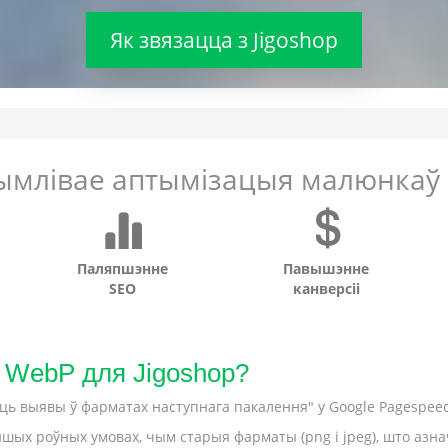
Як звязацца з Jigoshop
ымлівае аптымізацыя малюнкаў 
Паляпшэнне
Павышэнне
SEO
канверсіі
 WebP для Jigoshop?
выявы ў фарматах наступнага пакалення" у Google Pagespeed 
шых роўных умовах, чым старыя фарматы (png і jpeg), што азна