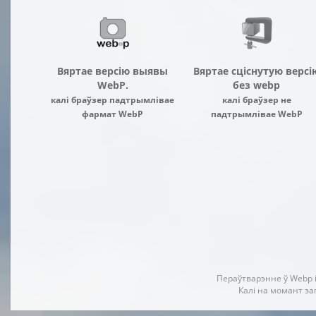
Вяртае версію выявы
Вяртае сціснутую версі
WebP.
без webp
калі браўзер падтрымлівае
калі браўзер не
фармат WebP
падтрымлівае WebP
Пераўтварэнне ў Webp 
Калі на момант за