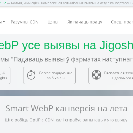
iPic
— Больш, чым сціск. Комплексная аптымізацыя выявы на лету з канвертаван
ы
Разумны CDN
Цэны
Як пачаць працу
Спец. пра
ebP усе выявы на Jigos
мы "Падаваць выявы ў фарматах наступнаг
цый
Лёгкае падлучэнне
Бясплатная тэх
ghts
за 5 хвілін
+ дапамога 
Smart WebP канверсія на лета
Што робіць OptiPic CDN, калі спрабуе запытаць у яго выяву: