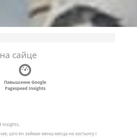
на сайце
Павышэнне Google
Pagespeed Insights
Insights.
чае, што ён займае менш месца на хостынгу і