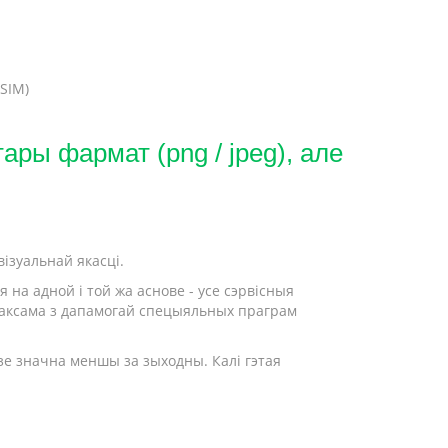
SIM)
ры фармат (png / jpeg), але
ізуальнай якасці.
на адной і той жа аснове - усе сэрвісныя
а таксама з дапамогай спецыяльных праграм
дзе значна меншы за зыходны. Калі гэтая