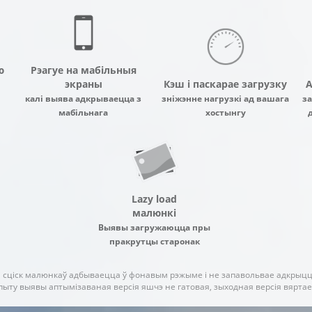
ю
Рэагуе на мабільныя
экраны
Кэш і паскарае загрузку
А
калі выява адкрываецца з
зніжэнне нагрузкі ад вашага
за
мабільнага
хостынгу
Lazy load
малюнкі
Выявы загружаюцца пры
пракрутцы старонак
і сціск малюнкаў адбываецца ў фонавым рэжыме і не запавольвае адкрыцц
пыту выявы аптымізаваная версія яшчэ не гатовая, зыходная версія вяртае