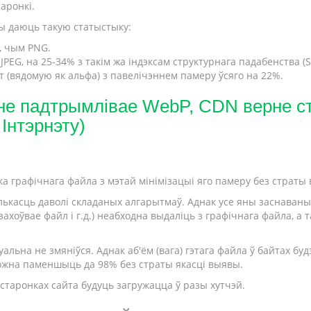
аронкі.
ы даюць такую статыстыку:
, чым PNG.
PEG, на 25-34% з такім жа індэксам структурнага падабенства (S
 (вядомую як альфа) з павелічэннем памеру ўсяго на 22%.
не падтрымлівае WebP, CDN верне ста
Інтэрнэту)
 графічнага файла з мэтай мінімізацыі яго памеру без страты в
ькасць даволі складаных алгарытмаў. Аднак усе яны заснаваныя 
захоўвае файл і г.д.) неабходна выдаліць з графічнага файла, 
уальна не змяніўся. Аднак аб'ём (вага) гэтага файла ў байтах бу
ожна паменшыць да 98% без страты якасці выявы.
 старонках сайта будуць загружацца ў разы хутчэй.