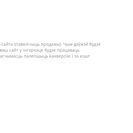
-сайта (павялічыць продажы). Чым даўжэй будзе
 ваш сайт у інтэрнэце будзе працаваць
 магчымасць палепшыць канверсію і за кошт