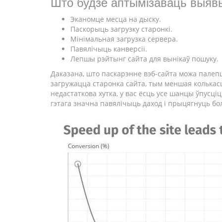
Што будзе аптымізаваць выяв
Эканомце месца на дыску.
Паскорыць загрузку старонкі.
Мінімальная загрузка сервера.
Павялічыць канверсіі.
Лепшы рэйтынг сайта для вынікаў пошуку.
Даказана, што паскарэнне вэб-сайта можа палеп
загружацца старонка сайта, тым меншая колькасц
недастаткова хутка, у вас ёсць усе шанцы ўпусц
гэтага значна павялічыць даход і прыцягнуць бо