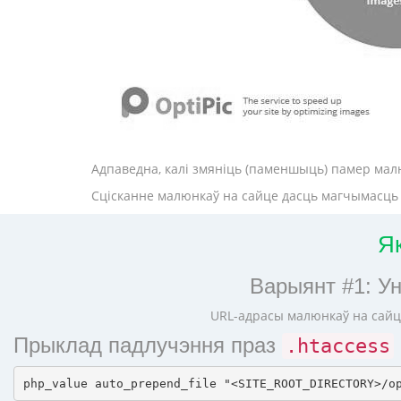
Адпаведна, калі змяніць (паменшыць) памер малю
Сцісканне малюнкаў на сайце дасць магчымасць п
Я
Варыянт #1: У
URL-адрасы малюнкаў на сайц
Прыклад падлучэння праз
.htaccess