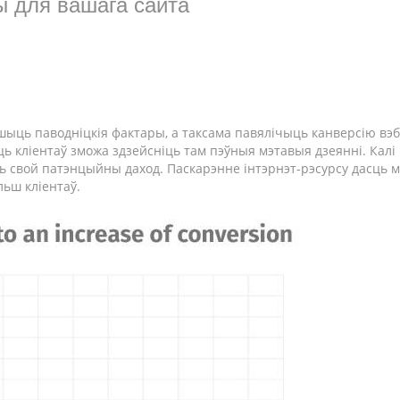
ы для вашага сайта
шыць паводніцкія фактары, а таксама павялічыць канверсію вэб
ь кліентаў зможа здзейсніць там пэўныя мэтавыя дзеянні. Калі
іць свой патэнцыйны даход. Паскарэнне інтэрнэт-рэсурсу дасць
льш кліентаў.