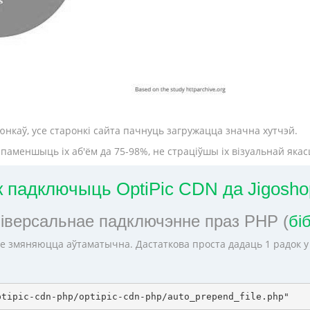
нкаў, усе старонкі сайта пачнуць загружацца значна хутчэй.
аменшыць іх аб'ём да 75-98%, не страціўшы іх візуальнай якасц
к падключыць OptiPic CDN да Jigosho
ніверсальнае падключэнне праз PHP (
бі
е змяняюцца аўтаматычна. Дастаткова проста дадаць 1 радок 