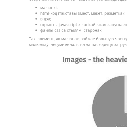
малюнкі;
html-код (тэкставы змест, макет, разметка);
відэа;
скрыпты javascript з логікай, якая запускае
файлы css са стылямі старонак.
Такі элемент, як малюнак, займае большую частк
малюнкаў, несумненна, істотна паскорыць загруз