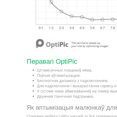
Перавагі OptiPic
Штомесячных плацяжоў няма.
Поўная аўтаматызацыя.
Бясплатная дапамога з падключэннем.
Для падключэння і выкарыстання сэрвісу н
У сістэме няма абмежаванняў на памер вы
Дружная тэхнічная падтрымка.
Як аптымізацыя малюнкаў для
Старонка любога сайта часцей за ўсё складаецца 