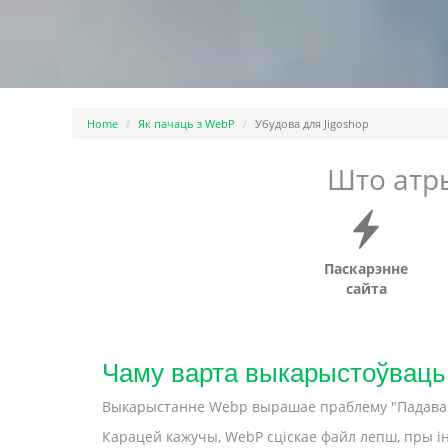
Home
Як пачаць з WebP
Убудова для Jigoshop
Што атр
Паскарэнне
сайта
Чаму варта выкарыстоўваць
Выкарыстанне Webp вырашае праблему "Падаваць 
Карацей кажучы, WebP сціскае файл лепш, пры ін