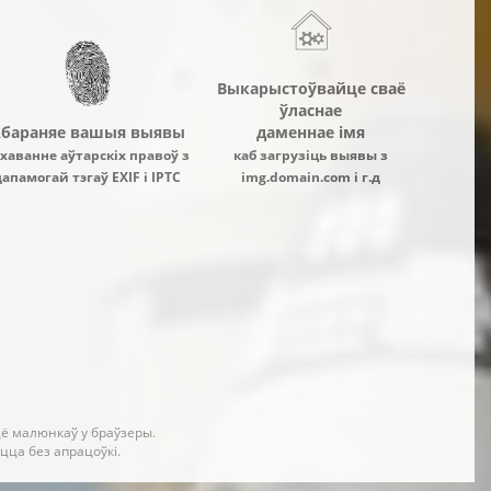
Выкарыстоўвайце сваё
ўласнае
бараняе вашыя выявы
даменнае імя
хаванне аўтарскіх правоў з
каб загрузіць выявы з
дапамогай тэгаў EXIF і IPTC
img.domain.com і г.д
ё малюнкаў у браўзеры.
цца без апрацоўкі.