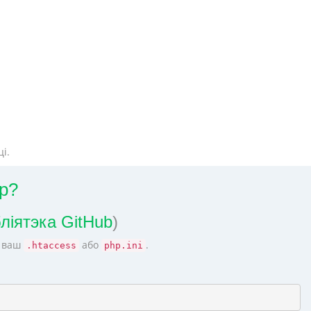
і.
p?
бліятэка GitHub
)
у ваш
або
.
.htaccess
php.ini