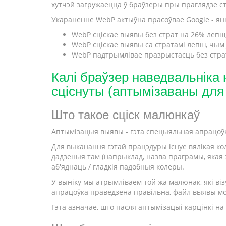
хутчэй загружаецца ў браўзеры пры праглядзе ст
Укараненне WebP актыўна прасоўвае Google - ян
WebP сціскае выявы без страт на 26% лепш
WebP сціскае выявы са стратамі лепш, чым J
WebP падтрымлівае празрыстасць без страт
Калі браўзер наведвальніка 
сціснуты (аптымізаваны для 
Што такое сціск малюнкаў
Аптымізацыя выявы - гэта спецыяльная апрацоўка
Для выканання гэтай працэдуры існуе вялікая кол
дадзеныя там (напрыклад, назва праграмы, якая 
аб'яднаць / гладкія падобныя колеры.
У выніку мы атрымліваем той жа малюнак, які віз
апрацоўка праведзена правільна, файл выявы м
Гэта азначае, што пасля аптымізацыі карцінкі на