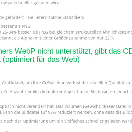
rowser schneller geladen wird.
gefördert - sie liefern solche Statistiken:
 besser als PNG.
25-34% besser als JPEG bei gleichem strukturellen Ähnlichkeitsin
bekannt als Alpha) mit einer Größenzunahme von nur 22 %.
rs WebP nicht unterstützt, gibt das CD
 (optimiert für das Web)
r Grafikdatei, um ihre Größe ohne Verlust der visuellen Qualität zu
oße Anzahl ziemlich komplexer Algorithmen. Sie basieren jedoch al
 optisch nicht verändert hat. Das Volumen (Gewicht) dieser Datei in B
 kann die Bilddatei auf 98% reduziert werden, ohne dass die Bildq
ite nach der Optimierung um ein Vielfaches schneller geladen wer