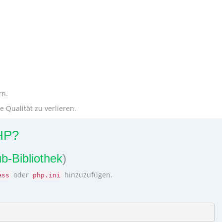
rn.
 Qualität zu verlieren.
HP?
b-Bibliothek
)
oder
hinzuzufügen.
ess
php.ini