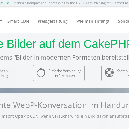
ptiPic
— Mehr als Kompression. Komplexe On-the-Fly-Bildoptimierung mit Convert t
Smart-CDN
Preisgestaltung
Wie man anfängt
Sond
lle Bilder auf dem CakeP
ems "Bilder in modernen Formaten bereitstel
ngen
Einfache Verbindung
Kostenl
Insights
in 5 Minuten
gente WebP-Konversation im Hand
 macht OptiPic CDN, wenn versucht wird, ein Bild davon anzuforde