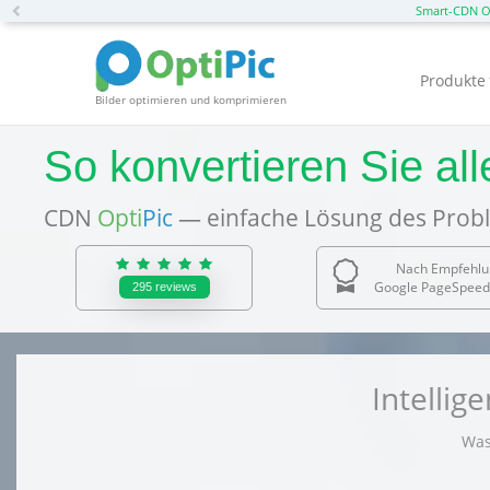
Previous
Smart-CDN O
Produkte
Bilder optimieren und komprimieren
So konvertieren Sie a
CDN
Opti
Pic
— einfache Lösung des Probl
Nach Empfehlu
Google PageSpeed 
295
reviews
Intelli
Was