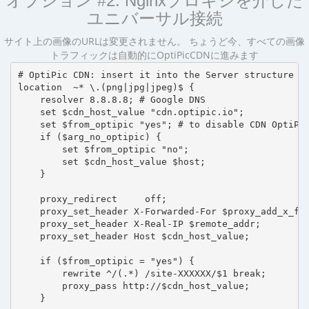
オプション #2: Nginxプロキシを介した
ユニバーサル接続
サイト上の画像のURLは変更されません。 ちょうど今、すべての画像
トラフィックは自動的にOptiPicCDNに進みます
# OptiPic CDN: insert it into the Server structure

location  ~* \.(png|jpg|jpeg)$ {

    resolver 8.8.8.8; # Google DNS

    set $cdn_host_value "cdn.optipic.io";

    set $from_optipic "yes"; # to disable CDN OptiPic
    if ($arg_no_optipic) {

        set $from_optipic "no";

        set $cdn_host_value $host;

    }

    proxy_redirect     off;

    proxy_set_header X-Forwarded-For $proxy_add_x_for
    proxy_set_header X-Real-IP $remote_addr;

    proxy_set_header Host $cdn_host_value;

    if ($from_optipic = "yes") {

        rewrite ^/(.*) /site-XXXXXX/$1 break;

        proxy_pass http://$cdn_host_value;

    }
