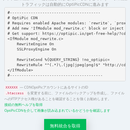
トラフィックは自動的にOptiPicCDNに進みます
#---------------------------------------

# OptiPic CDN 

# Requires enabled Apache modules: `rewrite`, `proxy_
# Add new 'IfModule mod_rewrite.c' block or inject in
# Get support: https://optipic.io/get-free-help/?cdn=
<IfModule mod_rewrite.c>

    RewriteEngine On

    SSLProxyEngine On

    RewriteCond %{QUERY_STRING} !no_optipic=

    RewriteRule "^(.*)\.(jpg|jpeg|png)$" "http://cdn.
</IfModule>

#----------------------------------------
— CDNOptiPicアカウントにあるサイトのID
XXXXXX
を変更する前に、ファイルのバックアップを作成し、ファイル
.htaccess
へのFTPアクセス権があることを確認することを強くお勧めします。
接続の無料ヘルプを取得
OptiPicCDNを介して画像が読み込まれているかどうかを確認します
無料統合を取得