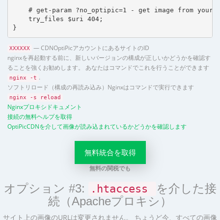
    # get-param ?no_optipic=1 - get image from your h
    try_files $uri 404;

}
— CDNOptiPicアカウントにあるサイトのID
XXXXXX
nginxを再起動する前に、新しいバージョンの構成が正しいかどうかを確認す
ることを強くお勧めします。 あなたはコマンドでこれを行うことができます
.
nginx -t
ソフトリロード（構成の再読み込み）Nginxはコマンドで実行できます
nginx -s reload
Nginxプロキシドキュメント
接続の無料ヘルプを取得
OptiPicCDNを介して画像が読み込まれているかどうかを確認します
無料統合を取得
無料の関税でも
オプション #3:
を介した接
.htaccess
続（Apacheプロキシ）
サイト上の画像のURLは変更されません。 ちょうど今、すべての画像