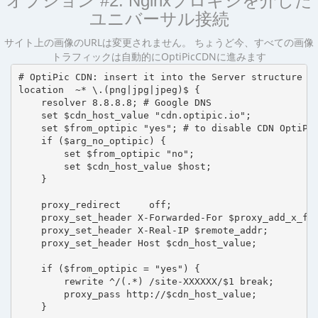
オプション #2: Nginxプロキシを介した
ユニバーサル接続
サイト上の画像のURLは変更されません。 ちょうど今、すべての画像
トラフィックは自動的にOptiPicCDNに進みます
# OptiPic CDN: insert it into the Server structure

location  ~* \.(png|jpg|jpeg)$ {

    resolver 8.8.8.8; # Google DNS

    set $cdn_host_value "cdn.optipic.io";

    set $from_optipic "yes"; # to disable CDN OptiPic
    if ($arg_no_optipic) {

        set $from_optipic "no";

        set $cdn_host_value $host;

    }

    proxy_redirect     off;

    proxy_set_header X-Forwarded-For $proxy_add_x_for
    proxy_set_header X-Real-IP $remote_addr;

    proxy_set_header Host $cdn_host_value;

    if ($from_optipic = "yes") {

        rewrite ^/(.*) /site-XXXXXX/$1 break;

        proxy_pass http://$cdn_host_value;

    }
