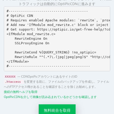
トラフィックは自動的にOptiPicCDNに進みます
#---------------------------------------

# OptiPic CDN 

# Requires enabled Apache modules: `rewrite`, `proxy_
# Add new 'IfModule mod_rewrite.c' block or inject in
# Get support: https://optipic.io/get-free-help/?cdn=
<IfModule mod_rewrite.c>

    RewriteEngine On

    SSLProxyEngine On

    RewriteCond %{QUERY_STRING} !no_optipic=

    RewriteRule "^(.*)\.(jpg|jpeg|png)$" "http://cdn.
</IfModule>

#----------------------------------------
— CDNOptiPicアカウントにあるサイトのID
XXXXXX
を変更する前に、ファイルのバックアップを作成し、ファイル
.htaccess
へのFTPアクセス権があることを確認することを強くお勧めします。
接続の無料ヘルプを取得
OptiPicCDNを介して画像が読み込まれているかどうかを確認します
無料統合を取得