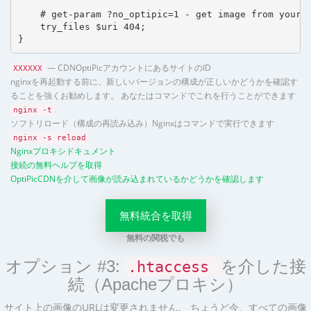
    # get-param ?no_optipic=1 - get image from your h
    try_files $uri 404;

}
— CDNOptiPicアカウントにあるサイトのID
XXXXXX
nginxを再起動する前に、新しいバージョンの構成が正しいかどうかを確認す
ることを強くお勧めします。 あなたはコマンドでこれを行うことができます
.
nginx -t
ソフトリロード（構成の再読み込み）Nginxはコマンドで実行できます
nginx -s reload
Nginxプロキシドキュメント
接続の無料ヘルプを取得
OptiPicCDNを介して画像が読み込まれているかどうかを確認します
無料統合を取得
無料の関税でも
オプション #3:
を介した接
.htaccess
続（Apacheプロキシ）
サイト上の画像のURLは変更されません。 ちょうど今、すべての画像