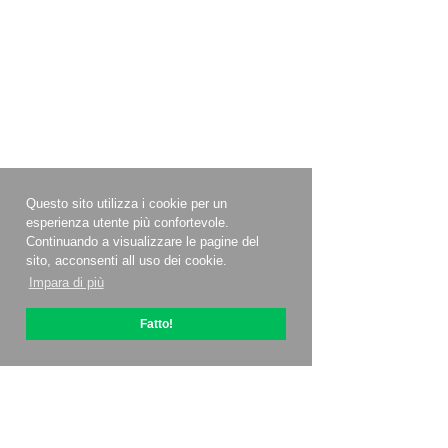
Questo sito utilizza i cookie per un
esperienza utente più confortevole.
Continuando a visualizzare le pagine del
sito, acconsenti all uso dei cookie.
Impara di più
Fatto!