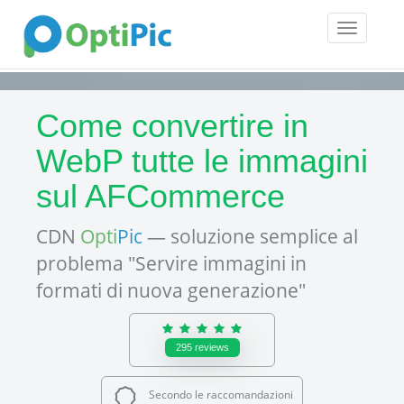
Toggle
navigatio
Come convertire in
WebP tutte le immagini
sul AFCommerce
CDN
Opti
Pic
— soluzione semplice al
problema "Servire immagini in
formati di nuova generazione"
295
reviews
Secondo le raccomandazioni