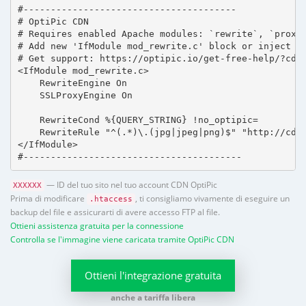
#---------------------------------------

# OptiPic CDN 

# Requires enabled Apache modules: `rewrite`, `proxy_
# Add new 'IfModule mod_rewrite.c' block or inject in
# Get support: https://optipic.io/get-free-help/?cdn=
<IfModule mod_rewrite.c>

    RewriteEngine On

    SSLProxyEngine On

    RewriteCond %{QUERY_STRING} !no_optipic=

    RewriteRule "^(.*)\.(jpg|jpeg|png)$" "http://cdn.
</IfModule>

#----------------------------------------
— ID del tuo sito nel tuo account CDN OptiPic
XXXXXX
Prima di modificare
, ti consigliamo vivamente di eseguire un
.htaccess
backup del file e assicurarti di avere accesso FTP al file.
Ottieni assistenza gratuita per la connessione
Controlla se l'immagine viene caricata tramite OptiPic CDN
Ottieni l'integrazione gratuita
anche a tariffa libera