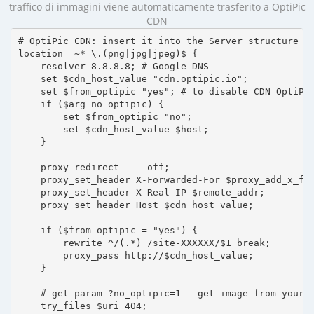
traffico di immagini viene automaticamente trasferito a OptiPic
CDN
# OptiPic CDN: insert it into the Server structure

location  ~* \.(png|jpg|jpeg)$ {

    resolver 8.8.8.8; # Google DNS

    set $cdn_host_value "cdn.optipic.io";

    set $from_optipic "yes"; # to disable CDN OptiPic
    if ($arg_no_optipic) {

        set $from_optipic "no";

        set $cdn_host_value $host;

    }

    proxy_redirect     off;

    proxy_set_header X-Forwarded-For $proxy_add_x_for
    proxy_set_header X-Real-IP $remote_addr;

    proxy_set_header Host $cdn_host_value;

    if ($from_optipic = "yes") {

        rewrite ^/(.*) /site-XXXXXX/$1 break;

        proxy_pass http://$cdn_host_value;

    }

    # get-param ?no_optipic=1 - get image from your h
    try_files $uri 404;
