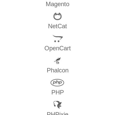
Magento
NetCat
OpenCart
Phalcon
PHP
PHPixie