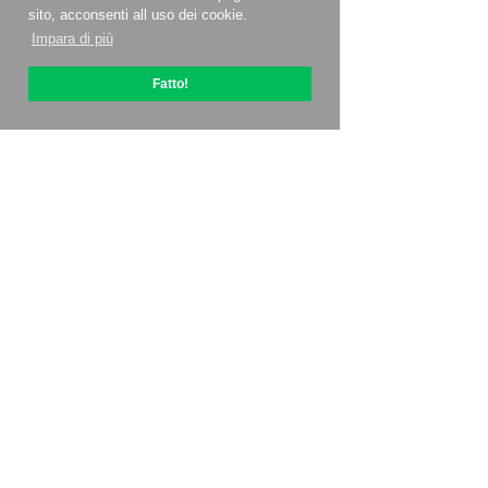
sito, acconsenti all uso dei cookie.
Impara di più
Fatto!
Informazioni su OptiPic
Come iniziare con
Prezzi
Offerte speciali
Contatti
Programma affiliato