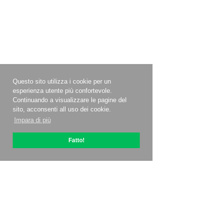
Questo sito utilizza i cookie per un
esperienza utente più confortevole.
Continuando a visualizzare le pagine del
sito, acconsenti all uso dei cookie.
Impara di più
Fatto!
Informazioni su OptiPic