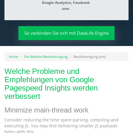
Google Analytics, Facebook
usw.
So verbinden Sie sich mit DataLife Engine
Home
Die Website-Beschleunigung
Beschleunigung {cm}
Welche Probleme und
Empfehlungen von Google
Pagespeed Insights werden
verbessert
Minimize main-thread work
Consider reducing the time spent parsing, compiling and
executing JS. You may find delivering smaller JS payloads
helps with this.