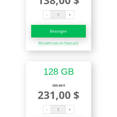
138,00 $
-
+
Besorgen
Wie wählt man ein Paket aus?
128 GB
309,00 $
231,00 $
-
+