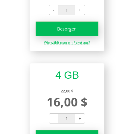
-
+
Besorgen
Wie wählt man ein Paket aus?
4 GB
22,00 $
16,00 $
-
+