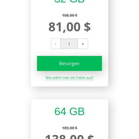
108,00 $
81,00 $
-
+
Besorgen
Wie wählt man ein Paket aus?
64 GB
185,00 $