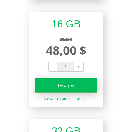
16 GB
65,00 $
48,00 $
-
+
Besorgen
Wie wählt man ein Paket aus?
32 GB