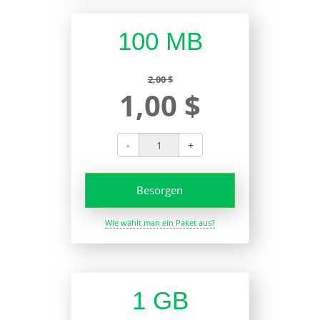
100 MB
2,00 $
1,00 $
-
+
Besorgen
Wie wählt man ein Paket aus?
1 GB