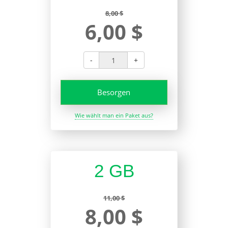
8,00 $
6,00 $
-
+
Besorgen
Wie wählt man ein Paket aus?
2 GB
11,00 $
8,00 $