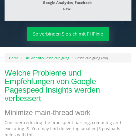
Google Analytics, Facebook
usw.
So verbinden Sie sich mit PHPixie
Home
Die Website-Beschleunigung
Beschleunigung {cm}
Welche Probleme und
Empfehlungen von Google
Pagespeed Insights werden
verbessert
Minimize main-thread work
Consider reducing the time spent parsing, compiling and
executing JS. You may find delivering smaller JS payloads
helps with this.