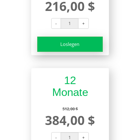
216,00 $
-
+
Loslegen
12
Monate
512,00 $
384,00 $
-
+