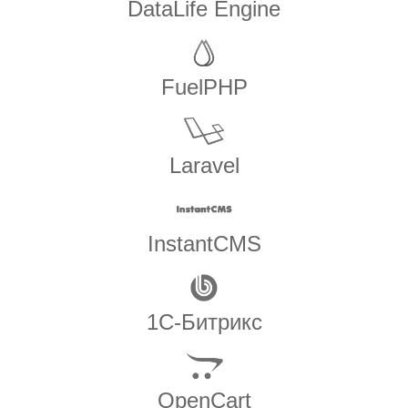
DataLife Engine
FuelPHP
Laravel
InstantCMS
1С-Битрикс
OpenCart