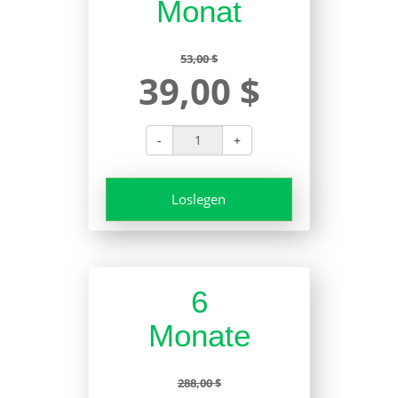
Monat
53,00 $
39,00 $
-
+
Loslegen
6
Monate
288,00 $