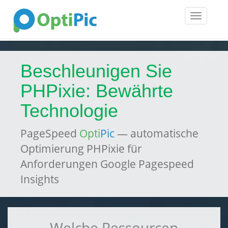
Toggle
navigatio
Beschleunigen Sie
PHPixie: Bewährte
Technologie
PageSpeed
Opti
Pic
— automatische
Optimierung PHPixie für
Anforderungen Google Pagespeed
Insights
Welche Ressourcen