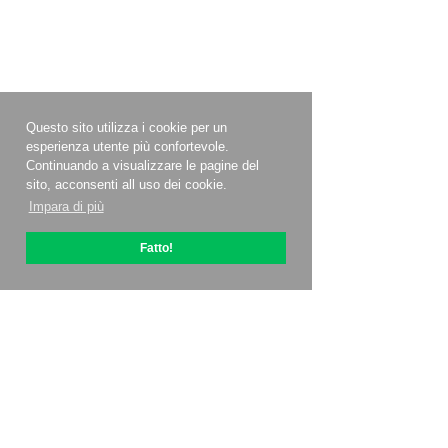
Questo sito utilizza i cookie per un
esperienza utente più confortevole.
Continuando a visualizzare le pagine del
sito, acconsenti all uso dei cookie.
Impara di più
Fatto!
Informazioni su OptiPic
Come iniziare con