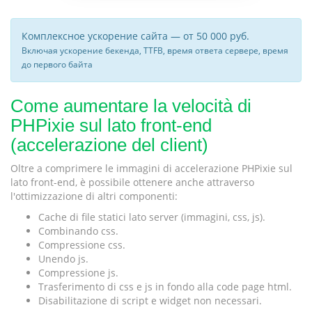
Комплексное ускорение сайта — от 50 000 руб.
Включая ускорение бекенда, TTFB, время ответа сервере, время
до первого байта
Come aumentare la velocità di
PHPixie sul lato front-end
(accelerazione del client)
Oltre a comprimere le immagini di accelerazione PHPixie sul
lato front-end, è possibile ottenere anche attraverso
l'ottimizzazione di altri componenti:
Cache di file statici lato server (immagini, css, js).
Combinando css.
Compressione css.
Unendo js.
Compressione js.
Trasferimento di css e js in fondo alla code page html.
Disabilitazione di script e widget non necessari.