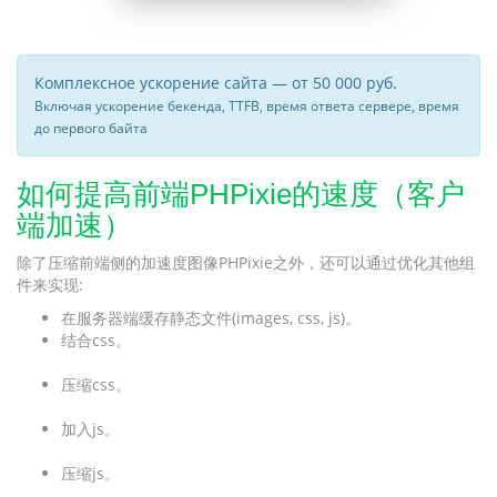
Комплексное ускорение сайта — от 50 000 руб.
Включая ускорение бекенда, TTFB, время ответа сервере, время
до первого байта
如何提高前端PHPixie的速度（客户
端加速）
除了压缩前端侧的加速度图像PHPixie之外，还可以通过优化其他组
件来实现:
在服务器端缓存静态文件(images, css, js)。
结合css。
压缩css。
加入js。
压缩js。