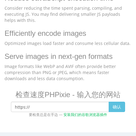
Consider reducing the time spent parsing, compiling, and
executing JS. You may find delivering smaller JS payloads
helps with this.
Efficiently encode images
Optimized images load faster and consume less cellular data.
Serve images in next-gen formats
Image formats like WebP and AVIF often provide better
compression than PNG or JPEG, which means faster
downloads and less data consumption.
检查速度PHPixie - 输入您的网站
确认
要检查总是在手边 —
安装我们的谷歌浏览器插件