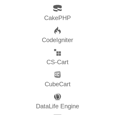
CakePHP
CodeIgniter
CS-Cart
CubeCart
DataLife Engine