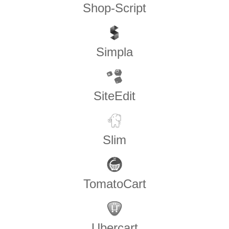
Shop-Script
Simpla
SiteEdit
Slim
TomatoCart
Ubercart