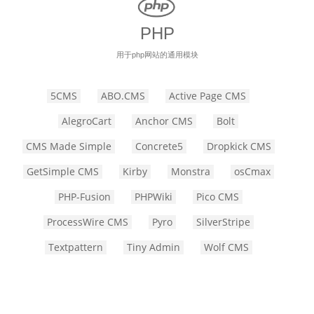
PHP
用于php网站的通用模块
5CMS
ABO.CMS
Active Page CMS
AlegroCart
Anchor CMS
Bolt
CMS Made Simple
Concrete5
Dropkick CMS
GetSimple CMS
Kirby
Monstra
osCmax
PHP-Fusion
PHPWiki
Pico CMS
ProcessWire CMS
Pyro
SilverStripe
Textpattern
Tiny Admin
Wolf CMS