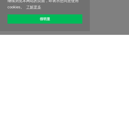
继续浏览本网站的页面，即表示您同意使用
cookies。
了解更多
很明显
关于 OptiPic
如何开始
关税
折扣
联系我们
联盟计划