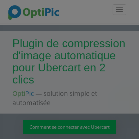
Toggle
navigatio
Plugin de compression
d'image automatique
pour Ubercart en 2
clics
Opti
Pic
— solution simple et
automatisée
Comment se connecter avec Ubercart