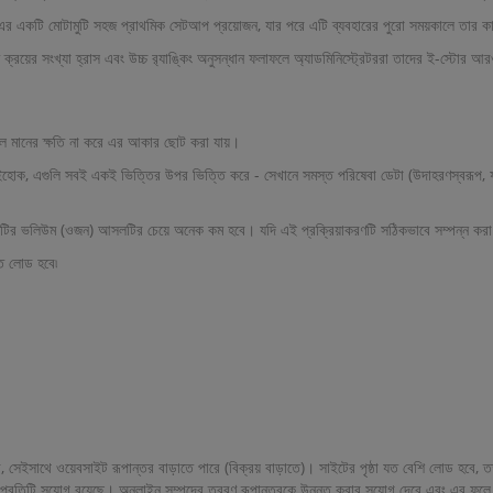
এর একটি মোটামুটি সহজ প্রাথমিক সেটআপ প্রয়োজন, যার পরে এটি ব্যবহারের পুরো সময়কালে তার কার্
ত ক্রয়ের সংখ্যা হ্রাস এবং উচ্চ র‌্যাঙ্কিং অনুসন্ধান ফলাফলে অ্যাডমিনিস্ট্রেটররা তাদের ই-স্ট
়াল মানের ক্ষতি না করে এর আকার ছোট করা যায়।
যাইহোক, এগুলি সবই একই ভিত্তির উপর ভিত্তি করে - সেখানে সমস্ত পরিষেবা ডেটা (উদাহরণস্বরূপ, 
লটির ভলিউম (ওজন) আসলটির চেয়ে অনেক কম হবে। যদি এই প্রক্রিয়াকরণটি সঠিকভাবে সম্পন্ন করা 
ুত লোড হবে৷
সাথে ওয়েবসাইট রূপান্তর বাড়াতে পারে (বিক্রয় বাড়াতে)। সাইটের পৃষ্ঠা যত বেশি লোড হবে, তত কম 
 প্রতিটি সুযোগ রয়েছে। অনলাইন সম্পদের ত্বরণ রূপান্তরকে উন্নত করার সুযোগ দেবে এবং এর ফল