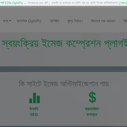
স্মার্ট CDN OptiPic
— সংকোচনের চেয়ে বেশি। ওয়েবপি-তে রূপান্তর সহ জটিল অন-দ্য-ফ্লাই ইমেজ অপ্টিমাইজেশান
[আরও]
পণ্য
ক্লাসিক OptiPic
বৈশিষ্ট্য
মূল্য নির্ধারণ
কিভাবে শুরু করবেন
বি
বয়ংক্রিয় ইমেজ কম্প্রেশন প্লাগ
কি সাইটে ইমেজ অপ্টিমাইজেশান পায়
উন্নতি
ক্রমবর্ধমান
SEO
রূপান্তর