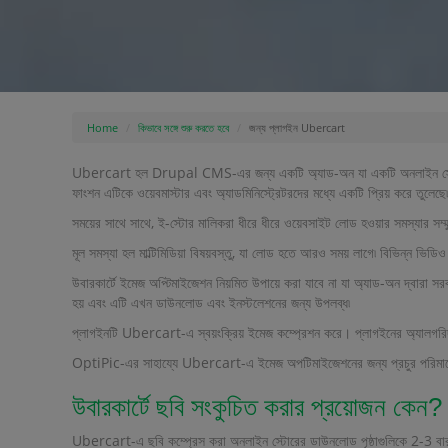
Home
কিভাবে সঙ্গে শুরু করতে হবে
জন্য প্লাগইন Ubercart
Ubercart হল Drupal CMS-এর জন্য একটি অ্যাড-অন যা একটি অনলাইন স্টোর তৈরি 
ফাংশন এটিকে ওয়েবমাস্টার এবং অ্যাডমিনিস্ট্রেটরদের মধ্যে একটি প্রিয় করে তুলেছে৷
সময়ের সাথে সাথে, ই-স্টোর মালিকরা ধীরে ধীরে ওয়েবসাইট লোড হওয়ার সমস্যার সম্মু
মূল সমস্যা হল মাল্টিমিডিয়া বিষয়বস্তু, যা লোড হতে আরও সময় লাগে৷ বিভিন্ন ভ
উবারকার্টে ইমেজ অপ্টিমাইজেশন নিয়মিত উপায়ে করা যাবে না যা অ্যাড-অন দ্বার
হয় এবং এটি এখন ডাউনলোড এবং ইনস্টলেশনের জন্য উপলব্ধ৷
প্লাগইনটি Ubercart-এ স্বয়ংক্রিয় ইমেজ কম্প্রেশন করে। প্লাগইনের অ্যালগরিদ
OptiPic-এর সাহায্যে Ubercart-এ ইমেজ অপটিমাইজেশনের জন্য প্রচুর পরিমাণে কম্
উবারকার্টে ছবি সংকুচিত করার প্রয়োজন কেন?
Ubercart-এ ছবি কম্প্রেস করা অনলাইন স্টোরের ডাউনলোড পৃষ্ঠাগুলিকে 2-3 বার ত