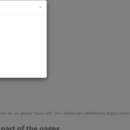
×
র সাইটে সংরক্ষিত হতে থাকবে।
বিশেষ দক্ষতার প্রয়োজন নেই।
যায়?
খল করে এবং পৃষ্ঠাগুলির "সবচেয়ে ভারী" অংশ। ছবিগুলির হ্রাস (অপ্টিমাইজেশান) নিঃসন্দেহে উল