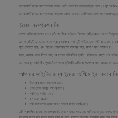
উবারকার্টে ইমেজ কম্প্রেশনের জন্য একটি প্লাগইন ব্যাকগ্রাউন্ডে চলে। OptiPic-
উবারকার্টে ইমেজ কম্প্রেশনের অভ্যাস ভালো ফলাফল দেখিয়েছে যেমন প্রত্যাখ্যানকৃ
ইমেজ কম্প্রেশন কি
ইমেজ অপ্টিমাইজেশান হল একটি গ্রাফিক ফাইলের বিশেষ প্রক্রিয়াকরণ যাতে ভিজ্যুয
এই পদ্ধতিটি চালানোর জন্য, প্রচুর সংখ্যক মোটামুটি জটিল অ্যালগরিদম রয়েছে। 
মুছে ফেলতে হবে, এবং বিশেষ প্রোগ্রামগুলি ব্যবহার করে, মার্জ / মসৃণ অনুরূপ রং.
ফলে, আমরা একই চিত্র পাই, যা দৃশ্যত পরিবর্তিত হয়নি। যাইহোক, বাইটে এই ফাই
এর মানে হল সাইটটির পৃষ্ঠাগুলিতে থাকা ছবিগুলি অপ্টিমাইজেশনের পরে অনেক গুণ দ্র
আপনার সাইটের জন্য ইমেজ অপ্টিমাইজ করবে কি
ডিস্কের স্থান সংরক্ষণ করুন।
পেজ লোড করার গতি বাড়ান।
সর্বনিম্ন সার্ভার লোড।
রূপান্তর বাড়ান।
সার্চ ফলাফলের জন্য আরও ভালো সাইট র‌্যাঙ্কিং।
এটি প্রমাণিত হয়েছে যে ওয়েবসাইট ত্বরণ আচরণগত কারণগুলিকে উন্নত করতে পারে, সেই
আপনার সাইট যদি যথেষ্ট দ্রুত কাজ না করে, তাহলে আপনার সম্ভাব্য আয় মিস করার