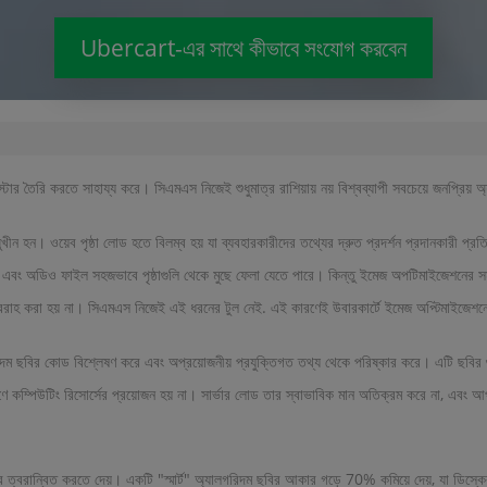
Ubercart-এর সাথে কীভাবে সংযোগ করবেন
করতে সাহায্য করে। সিএমএস নিজেই শুধুমাত্র রাশিয়ায় নয় বিশ্বব্যাপী সবচেয়ে জনপ্রিয় অ্
খীন হন। ওয়েব পৃষ্ঠা লোড হতে বিলম্ব হয় যা ব্যবহারকারীদের তথ্যের দ্রুত প্রদর্শন প্রদানকারী প্র
িডিও এবং অডিও ফাইল সহজভাবে পৃষ্ঠাগুলি থেকে মুছে ফেলা যেতে পারে। কিন্তু ইমেজ অপটিমাইজেশনের
া সরবরাহ করা হয় না। সিএমএস নিজেই এই ধরনের টুল নেই. এই কারণেই উবারকার্টে ইমেজ অপ্টিমাইজে
ম ছবির কোড বিশ্লেষণ করে এবং অপ্রয়োজনীয় প্রযুক্তিগত তথ্য থেকে পরিষ্কার করে। এটি ছবির গ
পিউটিং রিসোর্সের প্রয়োজন হয় না। সার্ভার লোড তার স্বাভাবিক মান অতিক্রম করে না, এবং আপন
্বরান্বিত করতে দেয়। একটি "স্মার্ট" অ্যালগরিদম ছবির আকার গড়ে 70% কমিয়ে দেয়, যা ডিস্ক