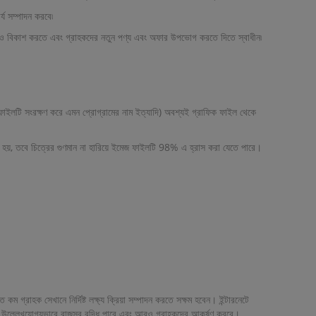
য সম্পাদন করবে৷
োর আরও বিকাশ করতে এবং গ্রাহকদের নতুন পণ্য এবং অফার উপভোগ করতে দিতে স্বাধীন৷
ফাইলটি সংরক্ষণ করে এমন প্রোগ্রামের নাম ইত্যাদি) অবশ্যই গ্রাফিক ফাইল থেকে
হয়, তবে চিত্রের গুণমান না হারিয়ে ইমেজ ফাইলটি 98% এ হ্রাস করা যেতে পারে।
গ্রাহক সেখানে নির্দিষ্ট লক্ষ্য ক্রিয়া সম্পাদন করতে সক্ষম হবেন। ইন্টারনেটে
ে উল্লেখযোগ্যভাবে রাজস্ব বৃদ্ধি পাবে এবং আরও গ্রাহকদের আকর্ষণ করবে।