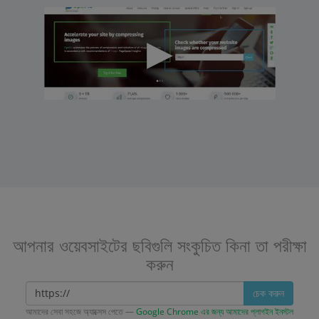
আপনার ওয়েবসাইটের ছবিগুলি সংকুচিত কিনা তা পরীক্ষা
করুন
চেক করুন
আমাদের সেবা সহজে অ্যাক্সেস পেতে —
Google Chrome এর জন্য আমাদের প্লাগইন ইনস্টল