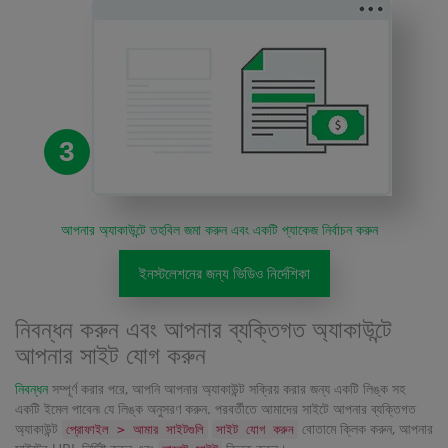
3
আপনার অ্যাকাউন্টে তহবিল জমা করুন এবং একটি প্যাকেজ নির্বাচন করুন
ইনস্টলেশনের জন্য ভিডিও নির্দেশিকা
নিবন্ধন করুন এবং আপনার ব্যক্তিগত অ্যাকাউন্টে
আপনার সাইট যোগ করুন
নিবন্ধন
সম্পূর্ণ করার পরে, আপনি আপনার অ্যাকাউন্ট সক্রিয় করার জন্য একটি লিঙ্ক সহ
একটি ইমেল পাবেন৷ যে লিঙ্ক অনুসরণ করুন. পরবর্তীতে আমাদের সাইটে আপনার ব্যক্তিগত
অ্যাকাউন্ট
বোতামে ক্লিক করুন, আপনার
প্রোফাইল > আমার সাইটগুলি
সাইট যোগ করুন