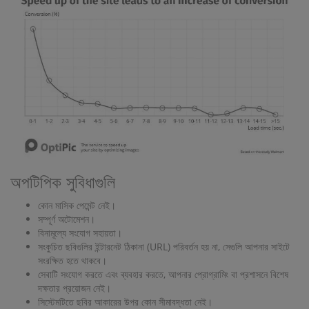
অপটিপিক সুবিধাগুলি
কোন মাসিক পেমেন্ট নেই।
সম্পূর্ণ অটোমেশন।
বিনামূল্যে সংযোগ সহায়তা।
সংকুচিত ছবিগুলির ইন্টারনেট ঠিকানা (URL) পরিবর্তন হয় না, সেগুলি আপনার সাইটে
সংরক্ষিত হতে থাকবে।
সেবাটি সংযোগ করতে এবং ব্যবহার করতে, আপনার প্রোগ্রামিং বা প্রশাসনে বিশেষ
দক্ষতার প্রয়োজন নেই।
সিস্টেমটিতে ছবির আকারের উপর কোন সীমাবদ্ধতা নেই।