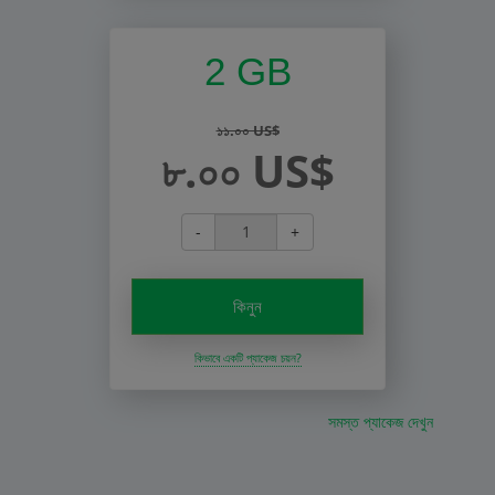
2 GB
১১.০০ US$
৮.০০ US$
-
+
কিনুন
কিভাবে একটি প্যাকেজ চয়ন?
সমস্ত প্যাকেজ দেখুন