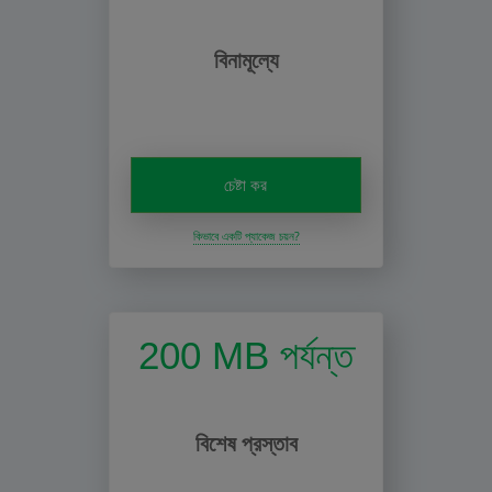
বিনামূল্যে
চেষ্টা কর
কিভাবে একটি প্যাকেজ চয়ন?
200 MB পর্যন্ত
বিশেষ প্রস্তাব