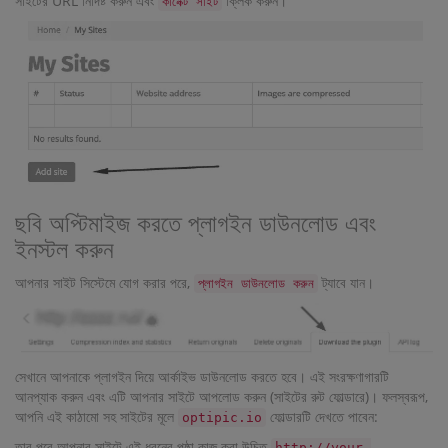
সাইটের URL নির্দিষ্ট করুন এবং
ক্লিক করুন।
কানেক্ট সাইট
ছবি অপ্টিমাইজ করতে প্লাগইন ডাউনলোড এবং
ইনস্টল করুন
আপনার সাইট সিস্টেমে যোগ করার পরে,
ট্যাবে যান।
প্লাগইন ডাউনলোড করুন
সেখানে আপনাকে প্লাগইন দিয়ে আর্কাইভ ডাউনলোড করতে হবে। এই সংরক্ষণাগারটি
আনপ্যাক করুন এবং এটি আপনার সাইটে আপলোড করুন (সাইটের রুট ফোল্ডারে)। ফলস্বরূপ,
আপনি এই কাঠামো সহ সাইটের মূলে
ফোল্ডারটি দেখতে পাবেন:
optipic.io
তার পরে আপনার সাইটে এই ধরনের পৃষ্ঠা কাজ করা উচিত
http://your-