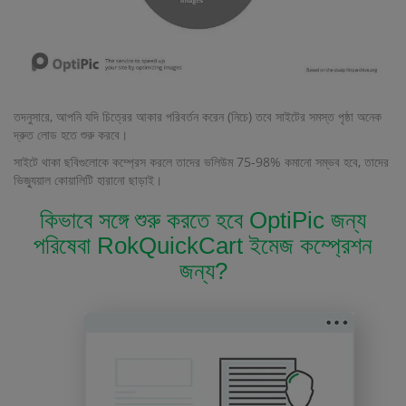
তদনুসারে, আপনি যদি চিত্রের আকার পরিবর্তন করেন (নিচে) তবে সাইটের সমস্ত পৃষ্ঠা অনেক
দ্রুত লোড হতে শুরু করবে।
সাইটে থাকা ছবিগুলোকে কম্প্রেস করলে তাদের ভলিউম 75-98% কমানো সম্ভব হবে, তাদের
ভিজ্যুয়াল কোয়ালিটি হারানো ছাড়াই।
কিভাবে সঙ্গে শুরু করতে হবে OptiPic জন্য
পরিষেবা RokQuickCart ইমেজ কম্প্রেশন
জন্য?