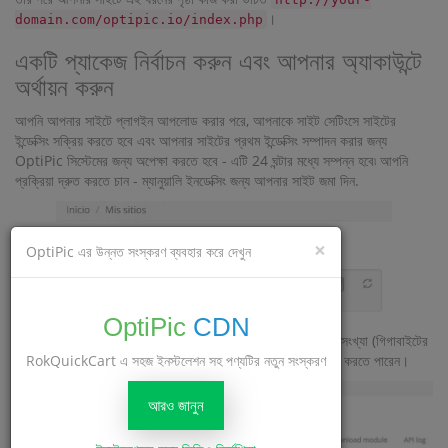
।
domain.com/optipic.io/index.php
একটি প্যাকেজ নির্বাচন করুন এবং আপনার অ্যাকাউন্টে
অর্থায়ন করুন
আপনি আপনার সাইটে প্লাগইন আপলোড করার পরে, আপনাকে সাইট সেটিংসে সাইটের
ইন্ডেক্সিং সক্রিয় করতে হবে এবং আপনার সাইটের প্রথম ইন্ডেক্সিং সম্পাদন করার জন্য
OptiPic সিস্টেমের জন্য অপেক্ষা করতে হবে - এটি 24 ঘন্টার মধ্যে সম্পন্ন হবে৷ আপনি
প্রক্রিয়া দ্রুত করতে চান - ম্যানুয়ালি ইনডেক্সিং জন্য আপনার সাইট জমা দিন.
×
OptiPic এর উন্নত সংস্করণ ব্যবহার করে দেখুন
OptiPic
CDN
প্রথম ইন্ডেক্সিং সম্পন্ন হওয়ার পর, সিস্টেমটি আপনার সাইটে পাওয়া ছবির সংখ্যা (গিগাবাইটের
RokQuickCart এ সহজ ইনস্টলেশন সহ পণ্যটির নতুন সংস্করণ
সংখ্যা) দেখাবে। আপনি
ট্যাবে এটি করতে পারেন।
কম্প্রেশন ইনডেক্স এবং পরিসংখ্যান
আরও জানুন