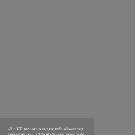
এই সাইটটি আরও আরামদায়ক ব্যবহারকারীর অভিজ্ঞতার জন্য
কুকিজ ব্যবহার করে। সাইটের পৃষ্ঠাগুলি দেখতে অবিরত, আপনি