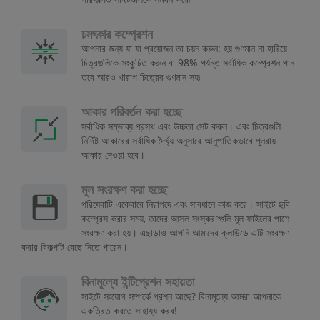
চমৎকার কম্প্রেশন
আপনার জন্য যা যা প্রয়োজন তা চয়ন করুন: হয় গুণমান না হারিয়ে
চিত্রগুলিকে সংকুচিত করুন বা 98% পর্যন্ত সর্বাধিক কম্প্রেশন পান
তবে আরও খারাপ চিত্রের গুণমান সহ৷
আকার পরিবর্তন করা হচ্ছে
সর্বাধিক সম্ভাব্য প্রস্থ এবং উচ্চতা সেট করুন। এবং চিত্রগুলি
নির্দিষ্ট আকারের সর্বাধিক দৈর্ঘ্য অনুসারে আনুপাতিকভাবে পুনরায়
আকার দেওয়া হবে।
মূল সংরক্ষণ করা হচ্ছে
পরিষেবাটি একেবারে নিরাপদে এবং সাবধানে কাজ করে। সাইটে ছবি
কম্প্রেস করার সময়, তাদের আসল সংস্করণগুলি মূল ফাইলের পাশে
সংরক্ষণ করা হয়। এছাড়াও আপনি আমাদের ক্লাউডে এটি সংরক্ষণ
করার বিকল্পটি বেছে নিতে পারেন।
বিনামূল্যে ইন্টিগ্রেশন সহায়তা
সাইটে সংযোগ সম্পর্কে প্রশ্ন আছে? বিনামূল্যে আমরা আপনাকে
একত্রিত করতে সাহায্য করব!