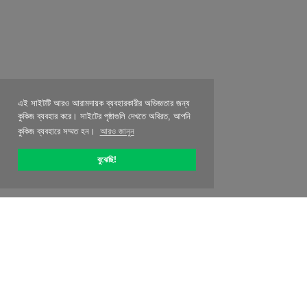
এই সাইটটি আরও আরামদায়ক ব্যবহারকারীর অভিজ্ঞতার জন্য
কুকিজ ব্যবহার করে। সাইটের পৃষ্ঠাগুলি দেখতে অবিরত, আপনি
কুকিজ ব্যবহারে সম্মত হন।
আরও জানুন
বুঝেছি!
OptiPic সম্পর্কে
কিভাবে সঙ্গে শুরু করতে হবে