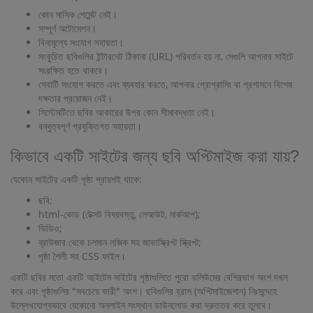
কোন মাসিক পেমেন্ট নেই।
সম্পূর্ণ অটোমেশন।
বিনামূল্যে সংযোগ সহায়তা।
সংকুচিত ছবিগুলির ইন্টারনেট ঠিকানা (URL) পরিবর্তন হয় না, সেগুলি আপনার সাইটে
সংরক্ষিত হতে থাকবে।
সেবাটি সংযোগ করতে এবং ব্যবহার করতে, আপনার প্রোগ্রামিং বা প্রশাসনে বিশেষ
দক্ষতার প্রয়োজন নেই।
সিস্টেমটিতে ছবির আকারের উপর কোন সীমাবদ্ধতা নেই।
বন্ধুত্বপূর্ণ প্রযুক্তিগত সহায়তা।
কিভাবে একটি সাইটের জন্য ছবি অপ্টিমাইজ করা যায়?
যেকোন সাইটের একটি পৃষ্ঠা প্রায়শই থাকে:
ছবি;
html-কোড (টেক্সট বিষয়বস্তু, লেআউট, মার্কআপ);
ভিডিও;
ব্রাউজার থেকে চলমান লজিক সহ জাভাস্ক্রিপ্ট স্ক্রিপ্ট;
পৃষ্ঠা শৈলী সহ CSS ফাইল।
একটি ছবির মতো একটি আইটেম সাইটের পৃষ্ঠাগুলিতে পুরো ভলিউমের বেশিরভাগ অংশ দখল
করে এবং পৃষ্ঠাগুলির "সবচেয়ে ভারী" অংশ। ছবিগুলির হ্রাস (অপ্টিমাইজেশান) নিঃসন্দেহে
উল্লেখযোগ্যভাবে যেকোনো অনলাইন সংস্থান ডাউনলোড করা দ্রুততর করে তুলবে।