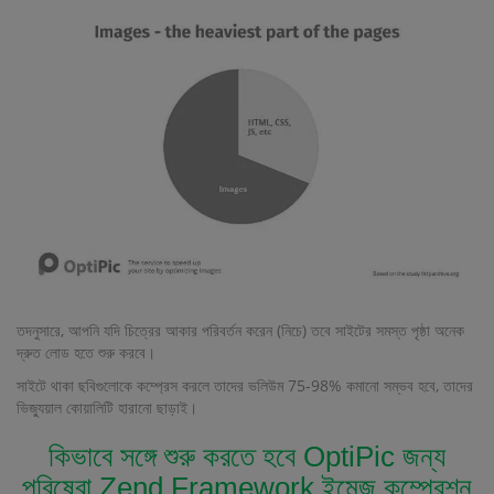
তদনুসারে, আপনি যদি চিত্রের আকার পরিবর্তন করেন (নিচে) তবে সাইটের সমস্ত পৃষ্ঠা অনেক
দ্রুত লোড হতে শুরু করবে।
সাইটে থাকা ছবিগুলোকে কম্প্রেস করলে তাদের ভলিউম 75-98% কমানো সম্ভব হবে, তাদের
ভিজ্যুয়াল কোয়ালিটি হারানো ছাড়াই।
কিভাবে সঙ্গে শুরু করতে হবে OptiPic জন্য
পরিষেবা Zend Framework ইমেজ কম্প্রেশন