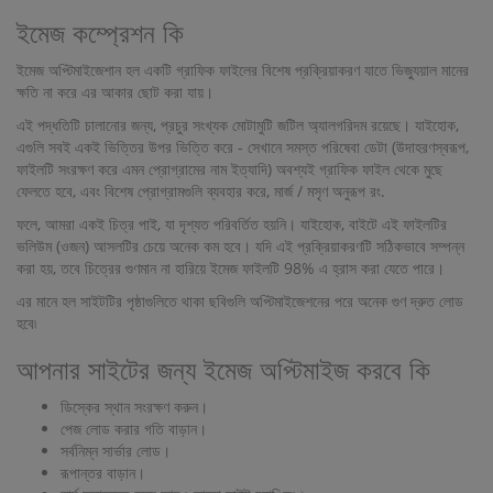
ইমেজ কম্প্রেশন কি
ইমেজ অপ্টিমাইজেশান হল একটি গ্রাফিক ফাইলের বিশেষ প্রক্রিয়াকরণ যাতে ভিজ্যুয়াল মানের
ক্ষতি না করে এর আকার ছোট করা যায়।
এই পদ্ধতিটি চালানোর জন্য, প্রচুর সংখ্যক মোটামুটি জটিল অ্যালগরিদম রয়েছে। যাইহোক,
এগুলি সবই একই ভিত্তির উপর ভিত্তি করে - সেখানে সমস্ত পরিষেবা ডেটা (উদাহরণস্বরূপ,
ফাইলটি সংরক্ষণ করে এমন প্রোগ্রামের নাম ইত্যাদি) অবশ্যই গ্রাফিক ফাইল থেকে মুছে
ফেলতে হবে, এবং বিশেষ প্রোগ্রামগুলি ব্যবহার করে, মার্জ / মসৃণ অনুরূপ রং.
ফলে, আমরা একই চিত্র পাই, যা দৃশ্যত পরিবর্তিত হয়নি। যাইহোক, বাইটে এই ফাইলটির
ভলিউম (ওজন) আসলটির চেয়ে অনেক কম হবে। যদি এই প্রক্রিয়াকরণটি সঠিকভাবে সম্পন্ন
করা হয়, তবে চিত্রের গুণমান না হারিয়ে ইমেজ ফাইলটি 98% এ হ্রাস করা যেতে পারে।
এর মানে হল সাইটটির পৃষ্ঠাগুলিতে থাকা ছবিগুলি অপ্টিমাইজেশনের পরে অনেক গুণ দ্রুত লোড
হবে৷
আপনার সাইটের জন্য ইমেজ অপ্টিমাইজ করবে কি
ডিস্কের স্থান সংরক্ষণ করুন।
পেজ লোড করার গতি বাড়ান।
সর্বনিম্ন সার্ভার লোড।
রূপান্তর বাড়ান।