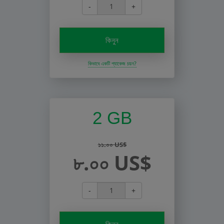
-
+
কিনুন
কিভাবে একটি প্যাকেজ চয়ন?
2 GB
১১.০০ US$
৮.০০ US$
-
+
কিনুন