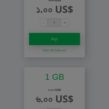
২.০০ US$
১.০০ US$
-
+
কিনুন
কিভাবে একটি প্যাকেজ চয়ন?
1 GB
৮.০০ US$
৬.০০ US$