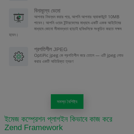
বিনামূল্যে ডেমো
আপনার নিবন্ধন করার পরে, আপনি আপনার অ্যাকাউন্টে 10MB
পাবেন। আপনি ওয়েব ইন্টারফেসের মাধ্যমে একটি একক আইটেমের
মাধ্যমে কোনো সীমাবদ্ধতা ছাড়াই ছবিগুলিকে সংকুচিত করতে সক্ষম
হবেন।
প্রগতিশীল JPEG
OptiPic jpeg কে প্রগতিশীল করে তোলে — এটি jpeg লোড
করার একটি অতিরিক্ত ত্বরণ
সমস্ত বৈশিষ্ট্য
ইমেজ কম্প্রেশন প্লাগইন কিভাবে কাজ করে
Zend Framework