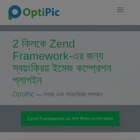
Toggle
navigatio
2 ক্লিকে Zend
Framework-এর জন্য
স্বয়ংক্রিয় ইমেজ কম্প্রেশন
প্লাগইন
Opti
Pic
— সহজ এবং স্বয়ংক্রিয় সমাধান
Zend Framework-এর সাথে কীভাবে সংযোগ করবেন