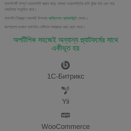
প্লাগইনটি সম্পূর্ণ ওয়েবসাইট স্ক্যান করে, সমস্ত ওয়েবসাইটের ছবি খুঁজে পায় এবং পরে
সেগুলিকে সংকুচিত করে।
প্লাগইন নিয়ন্ত্রণ সরাসরি উপলব্ধ
ব্যক্তিগত অ্যাকাউন্টে
সেবার।
কম্প্রেশন গুণমান প্লাগইন সেটিংসে সামঞ্জস্য করা যেতে পারে।
অপটিপিক সহজেই অন্যান্য প্ল্যাটফর্মের সাথে
একীভূত হয়
1С-Битрикс
Yii
WooCommerce