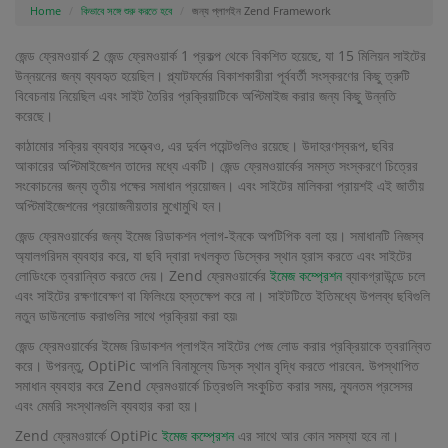
Home
কিভাবে সঙ্গে শুরু করতে হবে
জন্য প্লাগইন Zend Framework
জেন্ড ফ্রেমওয়ার্ক 2 জেন্ড ফ্রেমওয়ার্ক 1 প্রকল্প থেকে বিকশিত হয়েছে, যা 15 মিলিয়ন সাইটের
উন্নয়নের জন্য ব্যবহৃত হয়েছিল। প্ল্যাটফর্মের বিকাশকারীরা পূর্ববর্তী সংস্করণের কিছু ত্রুটি
বিবেচনায় নিয়েছিল এবং সাইট তৈরির প্রক্রিয়াটিকে অপ্টিমাইজ করার জন্য কিছু উন্নতি
করেছে।
কাঠামোর সক্রিয় ব্যবহার সত্ত্বেও, এর দুর্বল পয়েন্টগুলিও রয়েছে। উদাহরণস্বরূপ, ছবির
আকারের অপ্টিমাইজেশন তাদের মধ্যে একটি। জেন্ড ফ্রেমওয়ার্কের সমস্ত সংস্করণে চিত্রের
সংকোচনের জন্য তৃতীয় পক্ষের সমাধান প্রয়োজন। এবং সাইটের মালিকরা প্রায়শই এই জাতীয়
অপ্টিমাইজেশনের প্রয়োজনীয়তার মুখোমুখি হন।
জেন্ড ফ্রেমওয়ার্কের জন্য ইমেজ রিডাকশন প্লাগ-ইনকে অপটিপিক বলা হয়। সমাধানটি নিজস্ব
অ্যালগরিদম ব্যবহার করে, যা ছবি দ্বারা দখলকৃত ডিস্কের স্থান হ্রাস করতে এবং সাইটের
লোডিংকে ত্বরান্বিত করতে দেয়। Zend ফ্রেমওয়ার্কের
ইমেজ কম্প্রেশন
ব্যাকগ্রাউন্ডে চলে
এবং সাইটের রক্ষণাবেক্ষণ বা ফিলিংয়ে হস্তক্ষেপ করে না। সাইটটিতে ইতিমধ্যে উপলব্ধ ছবিগুলি
নতুন ডাউনলোড করাগুলির সাথে প্রক্রিয়া করা হয়৷
জেন্ড ফ্রেমওয়ার্কের ইমেজ রিডাকশন প্লাগইন সাইটের পেজ লোড করার প্রক্রিয়াকে ত্বরান্বিত
করে। উপরন্তু, OptiPic আপনি বিনামূল্যে ডিস্ক স্থান বৃদ্ধি করতে পারবেন. উপস্থাপিত
সমাধান ব্যবহার করে Zend ফ্রেমওয়ার্কে চিত্রগুলি সংকুচিত করার সময়, ন্যূনতম প্রসেসর
এবং মেমরি সংস্থানগুলি ব্যবহার করা হয়।
Zend ফ্রেমওয়ার্কে OptiPic
ইমেজ কম্প্রেশন
এর সাথে আর কোন সমস্যা হবে না।