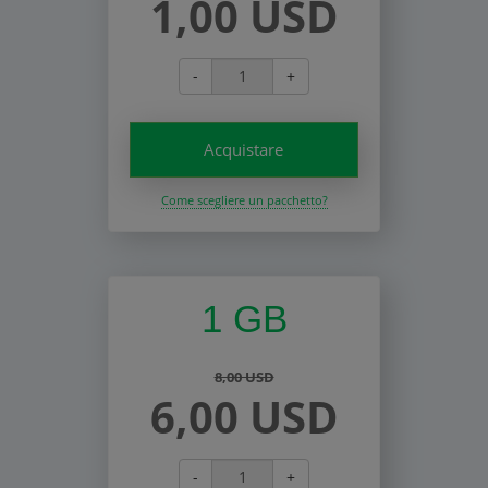
1,00 USD
-
+
Acquistare
Come scegliere un pacchetto?
1 GB
8,00 USD
6,00 USD
-
+