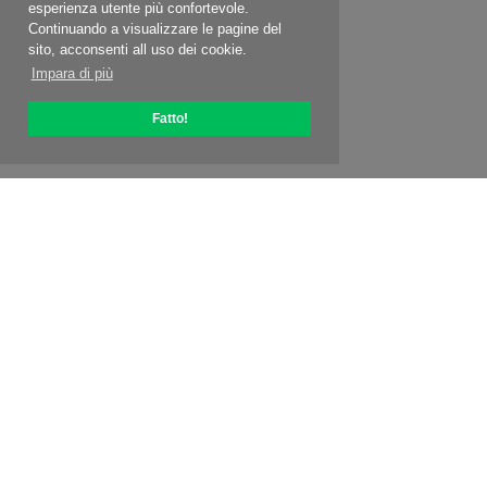
esperienza utente più confortevole.
Continuando a visualizzare le pagine del
sito, acconsenti all uso dei cookie.
Impara di più
Fatto!
Informazioni su OptiPic
Come iniziare con
Prezzi
Offerte speciali
Contatti