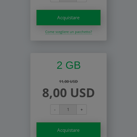
Acquistare
Come scegliere un pacchetto?
2 GB
11,00 USD
8,00 USD
-
+
Acquistare