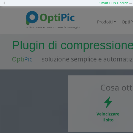
Previous
Smart CDN OptiPic
— 
Prodotti
OptiP
ottimizzare e comprimere le immagini
Plugin di compressione
Opti
Pic
— soluzione semplice e automatiz
Cosa ott
Velocizzare
il sito