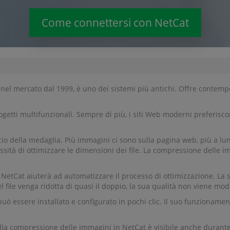
Come connettersi con NetCat
o nel mercato dal 1999, è uno dei sistemi più antichi. Offre contem
ogetti multifunzionali. Sempre di più, i siti Web moderni preferisco
 della medaglia. Più immagini ci sono sulla pagina web, più a lungo
ità di ottimizzare le dimensioni dei file. La compressione delle im
 NetCat aiuterà ad automatizzare il processo di ottimizzazione. La s
file venga ridotta di quasi il doppio, la sua qualità non viene modi
può essere installato e configurato in pochi clic. Il suo funziona
lla compressione delle immagini in NetCat è visibile anche durante l