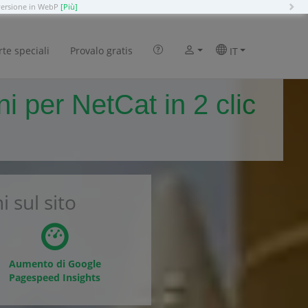
N
versione in WebP
[Più]
rte speciali
Provalo gratis
IT
 per NetCat in 2 clic
 sul sito
Aumento di Google
Pagespeed Insights