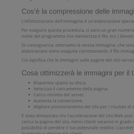
Cos'è la compressione delle immagi
L'ottimizzazione dell'immagine è un'elaborazione speciale
Per eseguire questa procedura, ci sono un gran numero di 
nome del programma che memorizza il file, ecc.) Devono ess
Di conseguenza, otteniamo la stessa immagine, che visiva
elaborazione viene eseguita correttamente, il file imma
Ciò significa che le immagini sulle pagine del sito verr
Cosa ottimizzerà le immagini per il t
Risparmia spazio su disco.
Velocizza il caricamento della pagina.
Carico minimo del server.
Aumenta la conversione.
Migliore posizionamento del sito per i risultati di 
È stato dimostrato che l'accelerazione del sito Web può
carica la pagina del sito, meno clienti saranno in grado 
possibilità di perdere il tuo potenziale reddito. L'acce
le entrate e attirare più clienti.