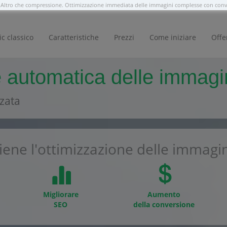
Altro che compressione. Ottimizzazione immediata delle immagini complesse con con
ic classico
Caratteristiche
Prezzi
Come iniziare
Offe
 automatica delle immagini
zata
iene l'ottimizzazione delle immagini
Migliorare
Aumento
SEO
della conversione