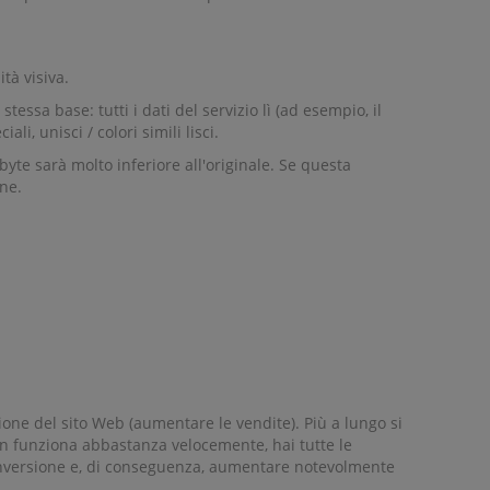
tà visiva.
ssa base: tutti i dati del servizio lì (ad esempio, il
i, unisci / colori simili lisci.
yte sarà molto inferiore all'originale. Se questa
ne.
one del sito Web (aumentare le vendite). Più a lungo si
 non funziona abbastanza velocemente, hai tutte le
a conversione e, di conseguenza, aumentare notevolmente