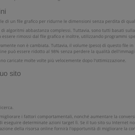
ni
 di un file grafico per ridurne le dimensioni senza perdita di quali
algoritmi abbastanza complessi. Tuttavia, sono tutti basati sulla ste
ere rimossi dal file grafico e inoltre, utilizzando programmi special
mente non è cambiata. Tuttavia, il volume (peso) di questo file in b
gine può essere ridotto al 98% senza perdere la qualità dell'immagi
anno caricate molte volte più velocemente dopo l'ottimizzazione.
uo sito
ricerca.
 migliorare i fattori comportamentali, nonché aumentare la conversi
di eseguire determinate azioni target lì. Se il tuo sito su Internet
lerazione della risorsa online fornirà l'opportunità di migliorare l