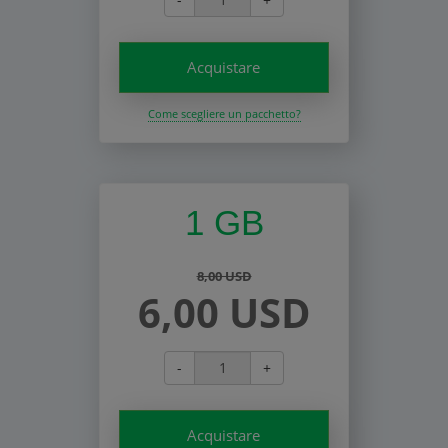
Acquistare
Come scegliere un pacchetto?
1 GB
8,00 USD
6,00 USD
-
+
Acquistare