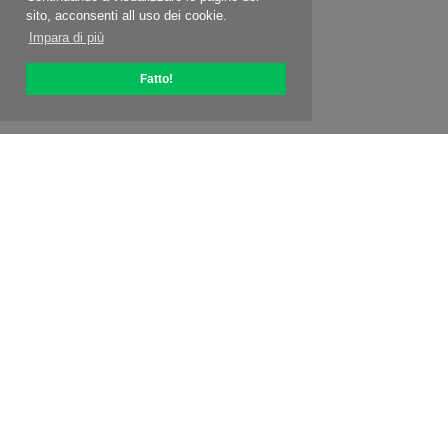
sito, acconsenti all uso dei cookie.
Impara di più
Fatto!
Informazioni su OptiPic
Come iniziare con
Prezzi
Offerte speciali
Contatti
Programma affiliato