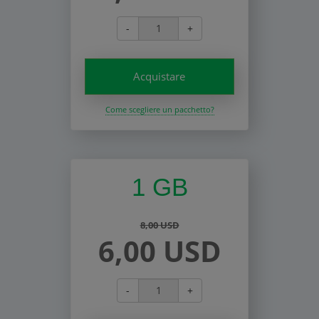
-
+
Acquistare
Come scegliere un pacchetto?
1 GB
8,00 USD
6,00 USD
-
+