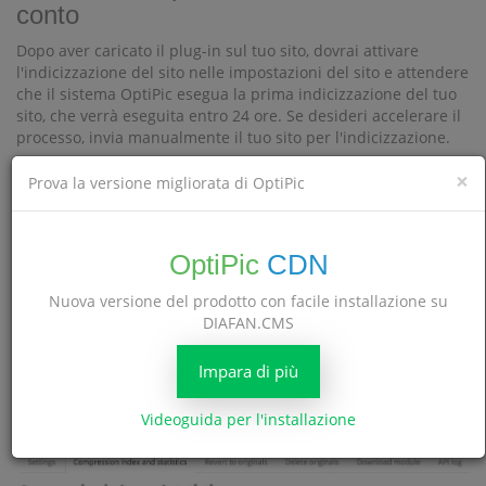
conto
Dopo aver caricato il plug-in sul tuo sito, dovrai attivare
l'indicizzazione del sito nelle impostazioni del sito e attendere
che il sistema OptiPic esegua la prima indicizzazione del tuo
sito, che verrà eseguita entro 24 ore. Se desideri accelerare il
processo, invia manualmente il tuo sito per l'indicizzazione.
×
Prova la versione migliorata di OptiPic
OptiPic
CDN
Nuova versione del prodotto con facile installazione su
Una volta completata la prima indicizzazione, il sistema
DIAFAN.CMS
mostrerà il numero di immagini (il numero di gigabyte) che si
troveranno sul tuo sito. Puoi farlo nella scheda
Indice di
Impara di più
.
compressione e statistiche
Videoguida per l'installazione