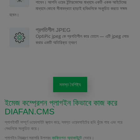
পাবেন। আপনি ওয়েব ইন্টারফেসের মাধ্যমে একটি একক আইটেমের
মাধ্যমে কোনো সীমাবদ্ধতা ছাড়াই ছবিগুলিকে সংকুচিত করতে সক্ষম
হবেন।
প্রগতিশীল JPEG
OptiPic jpeg কে প্রগতিশীল করে তোলে — এটি jpeg লোড
করার একটি অতিরিক্ত ত্বরণ
সমস্ত বৈশিষ্ট্য
ইমেজ কম্প্রেশন প্লাগইন কিভাবে কাজ করে
DIAFAN.CMS
প্লাগইনটি সম্পূর্ণ ওয়েবসাইট স্ক্যান করে, সমস্ত ওয়েবসাইটের ছবি খুঁজে পায় এবং পরে
সেগুলিকে সংকুচিত করে।
প্লাগইন নিয়ন্ত্রণ সরাসরি উপলব্ধ
ব্যক্তিগত অ্যাকাউন্টে
সেবার।