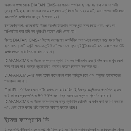
অন্যান্য পণ্য থেকে DIAFAN.CMS-এর প্রধান পার্থক্য হল এর সরলতা এবং সাশ্রয়ী
মূল্য। যাইহোক, এর সরলতা হল এর প্রধান অসুবিধাগুলির মধ্যে একটি, কারণ ওয়েবমাস্টারদের
অনেকগুলি অপারেশন ম্যানুয়ালি করতে হয়।
উদাহরণস্বরূপ, ওয়েবসাইট ইমেজ অপ্টিমাইজেশান অনেক ঘন্টা সময় নিতে পারে. এবং অ-
অপ্টিমাইজ করা ছবি সহ পৃষ্ঠাগুলি অনেক বেশি লোড হয়।
কিন্তু DIAFAN.CMS-এ ইমেজ কম্প্রেশন অপটিপিক প্লাগ-ইন ব্যবহার করে স্বয়ংক্রিয়
হতে পারে। এটি কন্টেন্ট ম্যানেজমেন্ট সিস্টেমের সাথে পুরোপুরি ইন্টারঅ্যাক্ট করে এবং ওয়েবসাইট
অপারেশনের স্থায়িত্বকে বাধা দেয় না।
DIAFAN.CMS-এ ইমেজ কম্প্রেশন প্লাগ-ইন কনফিগারেশন এবং ইন্সটল করতে খুব বেশি
সময় লাগবে না। সমস্ত প্রয়োজনীয় পদক্ষেপ কয়েক ক্লিকে সঞ্চালিত হয়।
DIAFAN.CMS-এর জন্য ইমেজ কম্প্রেশন ব্যাকগ্রাউন্ডে চলে এবং মানুষের হস্তক্ষেপের
প্রয়োজন হয় না।
OptiPic মডিউলের অপারেটিং কর্মক্ষমতা কার্যকারিতা ইতিমধ্যে অনুশীলনে প্রমাণিত হয়েছে।
এটি কাজের প্রকল্পগুলিতে 50-70% এর চিত্র সংকোচন অনুপাত প্রদর্শন করেছে।
DIAFAN.CMS-এ ইমেজ কম্প্রেশনের জন্য প্লাগইন হোস্টিং-এ দখল করা জায়গা কমাতে
এবং পেজ লোড করার গতি বাড়াতে সাহায্য করতে পারে।
ইমেজ কম্প্রেশন কি
ইমেজ অপ্টিমাইজেশান হল একটি গ্রাফিক ফাইলের বিশেষ প্রক্রিয়াকরণ যাতে ভিজ্যুয়াল মানের