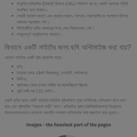
সংকুচিত ছবিগুলির ইন্টারনেট ঠিকানা (URL) পরিবর্তন হয় না, সেগুলি আপনার সাইটে
সংরক্ষিত হতে থাকবে।
সেবাটি সংযোগ করতে এবং ব্যবহার করতে, আপনার প্রোগ্রামিং বা প্রশাসনে বিশেষ
দক্ষতার প্রয়োজন নেই।
সিস্টেমটিতে ছবির আকারের উপর কোন সীমাবদ্ধতা নেই।
বন্ধুত্বপূর্ণ প্রযুক্তিগত সহায়তা।
কিভাবে একটি সাইটের জন্য ছবি অপ্টিমাইজ করা যায়?
যেকোন সাইটের একটি পৃষ্ঠা প্রায়শই থাকে:
ছবি;
html-কোড (টেক্সট বিষয়বস্তু, লেআউট, মার্কআপ);
ভিডিও;
ব্রাউজার থেকে চলমান লজিক সহ জাভাস্ক্রিপ্ট স্ক্রিপ্ট;
পৃষ্ঠা শৈলী সহ CSS ফাইল।
একটি ছবির মতো একটি আইটেম সাইটের পৃষ্ঠাগুলিতে পুরো ভলিউমের বেশিরভাগ অংশ দখল
করে এবং পৃষ্ঠাগুলির "সবচেয়ে ভারী" অংশ। ছবিগুলির হ্রাস (অপ্টিমাইজেশান) নিঃসন্দেহে
উল্লেখযোগ্যভাবে যেকোনো অনলাইন সংস্থান ডাউনলোড করা দ্রুততর করে তুলবে।