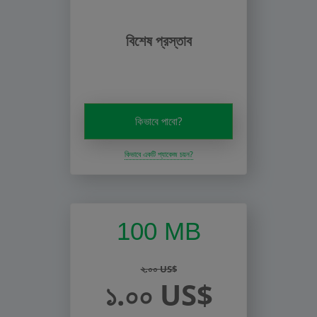
বিশেষ প্রস্তাব
কিভাবে পাবো?
কিভাবে একটি প্যাকেজ চয়ন?
100 MB
২.০০ US$
১.০০ US$