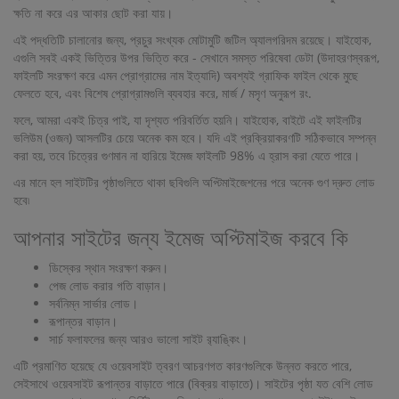
ক্ষতি না করে এর আকার ছোট করা যায়।
এই পদ্ধতিটি চালানোর জন্য, প্রচুর সংখ্যক মোটামুটি জটিল অ্যালগরিদম রয়েছে। যাইহোক,
এগুলি সবই একই ভিত্তির উপর ভিত্তি করে - সেখানে সমস্ত পরিষেবা ডেটা (উদাহরণস্বরূপ,
ফাইলটি সংরক্ষণ করে এমন প্রোগ্রামের নাম ইত্যাদি) অবশ্যই গ্রাফিক ফাইল থেকে মুছে
ফেলতে হবে, এবং বিশেষ প্রোগ্রামগুলি ব্যবহার করে, মার্জ / মসৃণ অনুরূপ রং.
ফলে, আমরা একই চিত্র পাই, যা দৃশ্যত পরিবর্তিত হয়নি। যাইহোক, বাইটে এই ফাইলটির
ভলিউম (ওজন) আসলটির চেয়ে অনেক কম হবে। যদি এই প্রক্রিয়াকরণটি সঠিকভাবে সম্পন্ন
করা হয়, তবে চিত্রের গুণমান না হারিয়ে ইমেজ ফাইলটি 98% এ হ্রাস করা যেতে পারে।
এর মানে হল সাইটটির পৃষ্ঠাগুলিতে থাকা ছবিগুলি অপ্টিমাইজেশনের পরে অনেক গুণ দ্রুত লোড
হবে৷
আপনার সাইটের জন্য ইমেজ অপ্টিমাইজ করবে কি
ডিস্কের স্থান সংরক্ষণ করুন।
পেজ লোড করার গতি বাড়ান।
সর্বনিম্ন সার্ভার লোড।
রূপান্তর বাড়ান।
সার্চ ফলাফলের জন্য আরও ভালো সাইট র‌্যাঙ্কিং।
এটি প্রমাণিত হয়েছে যে ওয়েবসাইট ত্বরণ আচরণগত কারণগুলিকে উন্নত করতে পারে,
সেইসাথে ওয়েবসাইট রূপান্তর বাড়াতে পারে (বিক্রয় বাড়াতে)। সাইটের পৃষ্ঠা যত বেশি লোড