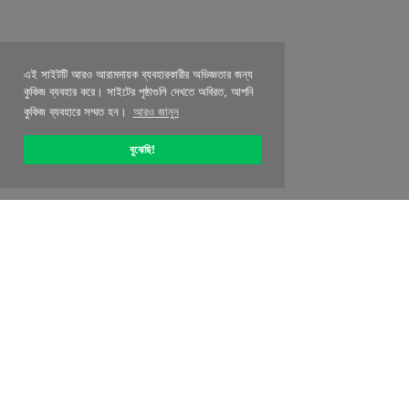
এই সাইটটি আরও আরামদায়ক ব্যবহারকারীর অভিজ্ঞতার জন্য
কুকিজ ব্যবহার করে। সাইটের পৃষ্ঠাগুলি দেখতে অবিরত, আপনি
কুকিজ ব্যবহারে সম্মত হন।
আরও জানুন
বুঝেছি!
OptiPic সম্পর্কে
কিভাবে সঙ্গে শুরু করতে হবে
মূল্য নির্ধারণ
বিশেষ অফার