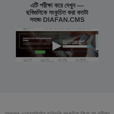
এটি পরীক্ষা করে দেখুন —
ছবিগুলিকে সংকুচিত করা কতটা
সহজ৷ DIAFAN.CMS
আপনার ওয়েবসাইটের ছবিগুলি সংকুচিত কিনা তা পরীক্ষা