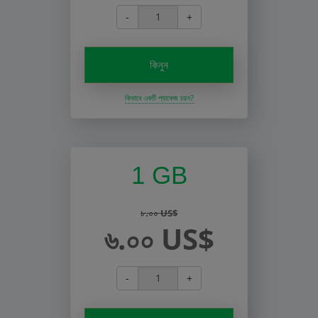
-
+
কিনুন
কিভাবে একটি প্যাকেজ চয়ন?
1 GB
৮.০০ US$
৬.০০ US$
-
+