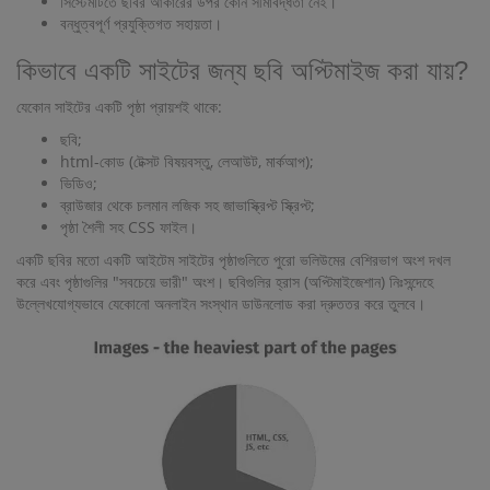
সিস্টেমটিতে ছবির আকারের উপর কোন সীমাবদ্ধতা নেই।
বন্ধুত্বপূর্ণ প্রযুক্তিগত সহায়তা।
কিভাবে একটি সাইটের জন্য ছবি অপ্টিমাইজ করা যায়?
যেকোন সাইটের একটি পৃষ্ঠা প্রায়শই থাকে:
ছবি;
html-কোড (টেক্সট বিষয়বস্তু, লেআউট, মার্কআপ);
ভিডিও;
ব্রাউজার থেকে চলমান লজিক সহ জাভাস্ক্রিপ্ট স্ক্রিপ্ট;
পৃষ্ঠা শৈলী সহ CSS ফাইল।
একটি ছবির মতো একটি আইটেম সাইটের পৃষ্ঠাগুলিতে পুরো ভলিউমের বেশিরভাগ অংশ দখল
করে এবং পৃষ্ঠাগুলির "সবচেয়ে ভারী" অংশ। ছবিগুলির হ্রাস (অপ্টিমাইজেশান) নিঃসন্দেহে
উল্লেখযোগ্যভাবে যেকোনো অনলাইন সংস্থান ডাউনলোড করা দ্রুততর করে তুলবে।