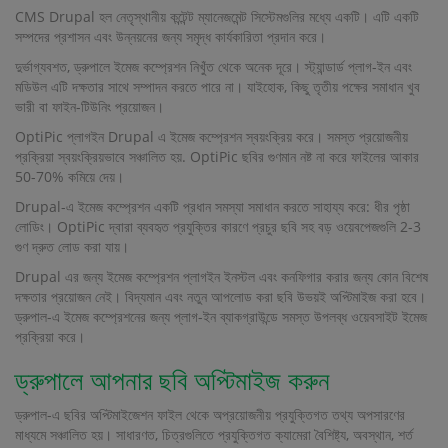
CMS Drupal হল নেতৃস্থানীয় কন্টেন্ট ম্যানেজমেন্ট সিস্টেমগুলির মধ্যে একটি। এটি একটি
সম্পদের প্রশাসন এবং উন্নয়নের জন্য সমৃদ্ধ কার্যকারিতা প্রদান করে।
দুর্ভাগ্যবশত, ড্রুপালে ইমেজ কম্প্রেশন নিখুঁত থেকে অনেক দূরে। স্ট্যান্ডার্ড প্লাগ-ইন এবং
মডিউল এটি দক্ষতার সাথে সম্পাদন করতে পারে না। যাইহোক, কিছু তৃতীয় পক্ষের সমাধান খুব
ভারী বা ফাইন-টিউনিং প্রয়োজন।
OptiPic প্লাগইন Drupal এ ইমেজ কম্প্রেশন স্বয়ংক্রিয় করে। সমস্ত প্রয়োজনীয়
প্রক্রিয়া স্বয়ংক্রিয়ভাবে সঞ্চালিত হয়. OptiPic ছবির গুণমান নষ্ট না করে ফাইলের আকার
50-70% কমিয়ে দেয়।
Drupal-এ ইমেজ কম্প্রেশন একটি প্রধান সমস্যা সমাধান করতে সাহায্য করে: ধীর পৃষ্ঠা
লোডিং। OptiPic দ্বারা ব্যবহৃত প্রযুক্তির কারণে প্রচুর ছবি সহ বড় ওয়েবপেজগুলি 2-3
গুণ দ্রুত লোড করা যায়।
Drupal এর জন্য ইমেজ কম্প্রেশন প্লাগইন ইনস্টল এবং কনফিগার করার জন্য কোন বিশেষ
দক্ষতার প্রয়োজন নেই। বিদ্যমান এবং নতুন আপলোড করা ছবি উভয়ই অপ্টিমাইজ করা হবে।
ড্রুপাল-এ ইমেজ কম্প্রেশনের জন্য প্লাগ-ইন ব্যাকগ্রাউন্ডে সমস্ত উপলব্ধ ওয়েবসাইট ইমেজ
প্রক্রিয়া করে।
ড্রুপালে আপনার ছবি অপ্টিমাইজ করুন
ড্রুপাল-এ ছবির অপ্টিমাইজেশন ফাইল থেকে অপ্রয়োজনীয় প্রযুক্তিগত তথ্য অপসারণের
মাধ্যমে সঞ্চালিত হয়। সাধারণত, চিত্রগুলিতে প্রযুক্তিগত ক্যামেরা বৈশিষ্ট্য, অবস্থান, শর্ত