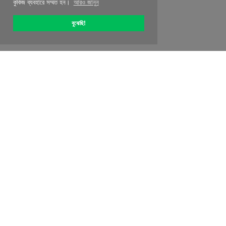
কুকিজ ব্যবহারে সম্মত হন।
আরও জানুন
বুঝেছি!
OptiPic সম্পর্কে
কিভাবে সঙ্গে শুরু করতে হবে
মূল্য নির্ধারণ
বিশেষ অফার
পরিচিতিগুলি
অধিভুক্ত প্রোগ্রাম