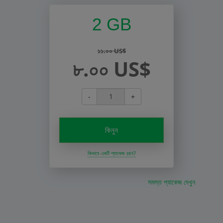
2 GB
১১.০০ US$
৮.০০ US$
-
+
কিনুন
কিভাবে একটি প্যাকেজ চয়ন?
সমস্ত প্যাকেজ দেখুন