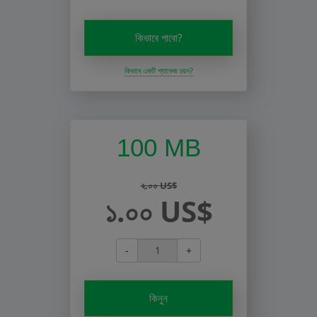
কিভাবে পাবো?
কিভাবে একটি প্যাকেজ চয়ন?
100 MB
২.০০ US$
১.০০ US$
-
+
কিনুন