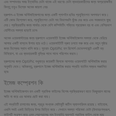
এবং সম্পাদনার সময় ইত্যাদির ডেটা থাকে৷ এই ধরণের ডেটা ব্যবহারকারীদের জন্য অপ্রয়োজনীয়
কিন্তু তবুও ডিস্কে অনেক জায়গা নেয়৷
ড্রুপাল-এ ইমেজ অপ্টিমাইজেশানের জন্য একটি প্লাগইন ছবির প্রযুক্তিগত অপসারণ করে।
এটি কোড বিশ্লেষণ করে, প্রযুক্তিগত ডেটা সহ বিভাগগুলি খুঁজে বের করে এবং সহজভাবে মুছে
দেয়। প্রক্রিয়াটির জন্য সার্ভার থেকে বেশি কম্পিউটিং শক্তির প্রয়োজন হয় না এবং বেশিরভাগ
হোস্টিংয়ে সমস্যা ছাড়াই চলে৷
অনেক ওয়েবমাস্টারের জন্য ড্রুপালে ওয়েবসাইট ইমেজ অপ্টিমাইজেশন সমস্যা থেকে বেরিয়ে
আসার একটি বাস্তব উপায় হয়ে ওঠে। ওয়েবসাইটটি দ্রুত চলতে শুরু করে এবং নতুন পৃষ্ঠার
জন্য ডিস্কের স্থান খালি করে। সুতরাং OptiPic হল রিসোর্স ডেভেলপমেন্টে একটি বড়
বিনিয়োগ, যা এর ব্যবহারকারী বৃদ্ধির সাথে সাথে পরিশোধ করবে।
ড্রুপালের জন্য OptiPic শুধুমাত্র কয়েকটি ক্লিকে আপনার ওয়েবসাইট অপ্টিমাইজ করার
অনুমতি দেবে। অধিকন্তু, ড্রুপালে ইমেজ অপ্টিমাইজ করার পদ্ধতি যতদিন সম্ভব সঞ্চালিত
হবে৷
ইমেজ কম্প্রেশন কি
ইমেজ অপ্টিমাইজেশান হল একটি গ্রাফিক ফাইলের বিশেষ প্রক্রিয়াকরণ যাতে ভিজ্যুয়াল মানের
ক্ষতি না করে এর আকার ছোট করা যায়।
এই পদ্ধতিটি চালানোর জন্য, প্রচুর সংখ্যক মোটামুটি জটিল অ্যালগরিদম রয়েছে। যাইহোক,
এগুলি সবই একই ভিত্তির উপর ভিত্তি করে - সেখানে সমস্ত পরিষেবা ডেটা (উদাহরণস্বরূপ,
ফাইলটি সংরক্ষণ করে এমন প্রোগ্রামের নাম ইত্যাদি) অবশ্যই গ্রাফিক ফাইল থেকে মুছে