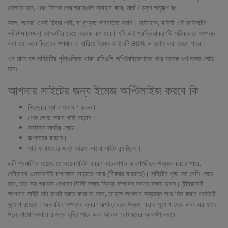
ফেলতে হবে, এবং বিশেষ প্রোগ্রামগুলি ব্যবহার করে, মার্জ / মসৃণ অনুরূপ রং.
ফলে, আমরা একই চিত্র পাই, যা দৃশ্যত পরিবর্তিত হয়নি। যাইহোক, বাইটে এই ফাইলটির
ভলিউম (ওজন) আসলটির চেয়ে অনেক কম হবে। যদি এই প্রক্রিয়াকরণটি সঠিকভাবে সম্পন্ন
করা হয়, তবে চিত্রের গুণমান না হারিয়ে ইমেজ ফাইলটি 98% এ হ্রাস করা যেতে পারে।
এর মানে হল সাইটটির পৃষ্ঠাগুলিতে থাকা ছবিগুলি অপ্টিমাইজেশনের পরে অনেক গুণ দ্রুত লোড
হবে৷
আপনার সাইটের জন্য ইমেজ অপ্টিমাইজ করবে কি
ডিস্কের স্থান সংরক্ষণ করুন।
পেজ লোড করার গতি বাড়ান।
সর্বনিম্ন সার্ভার লোড।
রূপান্তর বাড়ান।
সার্চ ফলাফলের জন্য আরও ভালো সাইট র‌্যাঙ্কিং।
এটি প্রমাণিত হয়েছে যে ওয়েবসাইট ত্বরণ আচরণগত কারণগুলিকে উন্নত করতে পারে,
সেইসাথে ওয়েবসাইট রূপান্তর বাড়াতে পারে (বিক্রয় বাড়াতে)। সাইটের পৃষ্ঠা যত বেশি লোড
হবে, তত কম গ্রাহক সেখানে নির্দিষ্ট লক্ষ্য ক্রিয়া সম্পাদন করতে সক্ষম হবেন। ইন্টারনেটে
আপনার সাইট যদি যথেষ্ট দ্রুত কাজ না করে, তাহলে আপনার সম্ভাব্য আয় মিস করার প্রতিটি
সুযোগ রয়েছে। অনলাইন সম্পদের ত্বরণ রূপান্তরকে উন্নত করার সুযোগ দেবে এবং এর ফলে
উল্লেখযোগ্যভাবে রাজস্ব বৃদ্ধি পাবে এবং আরও গ্রাহকদের আকর্ষণ করবে।