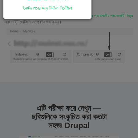
ইনস্টলেশনের জন্য ভিডিও নির্দেশিকা
এখন যখন আপনার সাইটে আপনার ছবির সংখ্যা থাকবে -
আপনার প্রয়োজনীয় প্যাকেজটি কিনুন
এবং সাইট সেটিংসে কম্প্রেশন শুরু করুন।
এটি পরীক্ষা করে দেখুন —
ছবিগুলিকে সংকুচিত করা কতটা
সহজ৷ Drupal