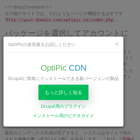
<？=$filesTreeHtml？>
その後のサイトでは、そのようなページが機能するはずです
。
http://your-domain.com/optipic.io/index.php
パッケージを選択してアカウントに
資金を提供します
×
OptiPicの改良版をお試しください
プラグインをサイトにアップロードした後、サイト設定でサイト
のインデックス作成をアクティブにし、OptiPicシステムがサイト
の最初のインデックス作成を実行するのを待つ必要があります。
OptiPic
CDN
これは24時間以内に行われます。 プロセスをスピードアップした
い場合は、インデックス作成のためにサイトを手動で送信してく
Drupalに簡単にインストールできる新バージョンの製品
ださい。
もっと詳しく知る
Drupal用のプラグイン
インストール用のビデオガイド
最初のインデックス作成が完了すると、システムはサイトで検出
される画像の数（ギガバイト数）を表示します。 これは、[
圧縮イ