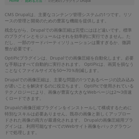
Home
始める方法
のためのプラグイン Drupal
CMS Drupalは、主要なコンテンツ管理システムの1つです。リソ
ースの管理と開発のための豊富な機能を提供します。
残念ながら、Drupalでの画像圧縮は完璧にはほど遠いです。標準
のプラグインとモジュールはそれを効率的に実行できません。た
だし、一部のサードパーティソリューションは重すぎるか、微調
整が必​​要です。
OptiPicプラグインは、Drupalでの画像圧縮を自動化します。必要
な手順はすべて自動的に実行されます。 OptiPicは、画質を損なう
ことなくファイルサイズを50〜70％削減します。
Drupalでの画像圧縮は、主要な問題の1つであるページの読み込み
が遅いことを解決するのに役立ちます。 OptiPicで使用されている
テクノロジーにより、画像が豊富な大きなWebページは2〜3倍速
くロードできます。
Drupalの画像圧縮プラグインをインストールして構成するために
特別なスキルは必要ありません。既存の画像と新しくアップロー
ドされた画像の両方が最適化されます。 Drupalの画像圧縮用プラ
グインは、利用可能なすべてのWebサイト画像をバックグラウン
ドで処理します。