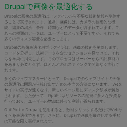
Drupalで画像を最適化する
Drupalの画像の最適化は、ファイルから不要な技術情報を削除す
ることで実行されます。通常、画像には、カメラの技術的な機
能、編集の場所、条件、時間などのデータが含まれています。こ
れらの種類のデータは、ユーザーにとって不要ですが、それでも
多くのディスク容量を必要とします。
Drupalの画像最適化用プラグインは、画像の技術を削除します。
コードを分析し、技術データを含むセクションを見つけて、それ
らを単純に消去します。このプロセスはサーバーからの計算能力
をあまり必要とせず、ほとんどのホスティングで問題なく実行さ
れます。
多くのウェブマスターにとって、Drupalでのウェブサイトの画像
の最適化は問題から抜け出すための本当の方法になります。 Web
サイトの実行が速くなり、新しいページ用にディスク領域が解放
されます。したがって、OptiPicはリソースの開発に多大な投資を
行っており、ユーザーの増加に伴って利益が得られます。
OptiPic for Drupalを使用すると、数回クリックするだけでWebサ
イトを最適化できます。さらに、Drupalで画像を最適化する手順
は可能な限り実行されます。