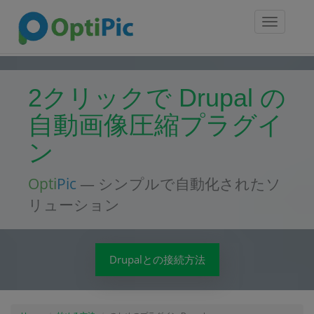
Toggle
navigatio
2クリックで Drupal の
自動画像圧縮プラグイ
ン
Opti
Pic
— シンプルで自動化されたソ
リューション
Drupalとの接続方法