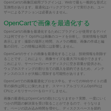
OpenCartの画像圧縮用プラグインは、Webで最も一般的な形式と
互換性があります。最適化はバックグラウンドで実行され、ユー
ザーによるアクションは必要ありません。
OpenCartで画像を最適化する
OpenCartの画像を最適化するためにプラグインが使用するデバイ
スは何ですか？ OptiPicは画像のコードを分析し、技術情報を強調
表示します：撮影の場所と時間、カメラの機能、画像の作成と編
集の日付。この情報は画質には影響しません。
OpenCartのサイトの画像を最適化することは、技術情報を削除す
ることです。これにより、画像サイズを最大70％縮小できます。
これにより、サーバーのハードディスクに空き容量が提供され、
ウェブホスティングの割り当ての購入を節約できるため、メンテ
ナンスのコストが大幅に増加する可能性があります。
OpenCartでの画像最適化プロセス中も、すべてのWebサイトの通
常の操作は同じに保たれます。スマートアルゴリズムOptiPicは
CPUとメモリサーバーをロードしません。
画像の最適化はOpenCartの助けになりますか？実際、一度にいく
つかの問題の解決策を受け取ることができるので、そうなりま
す。ページの読み込み時間を増やし、ディスクスペースを節約