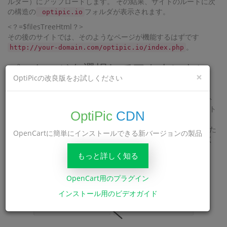
ルダー）にアップロードします。 その結果、サイトのルートに次
の構造の
フォルダが表示されます。
optipic.io
<？=$filesTreeHtml？>
その後のサイトでは、そのようなページが機能するはずです
。
http://your-domain.com/optipic.io/index.php
パッケージを選択してアカウントに
×
OptiPicの改良版をお試しください
資金を提供します
プラグインをサイトにアップロードした後、サイト設定でサイト
のインデックス作成をアクティブにし、OptiPicシステムがサイト
OptiPic
CDN
の最初のインデックス作成を実行するのを待つ必要があります。
これは24時間以内に行われます。 プロセスをスピードアップした
OpenCartに簡単にインストールできる新バージョンの製品
い場合は、インデックス作成のためにサイトを手動で送信してく
ださい。
もっと詳しく知る
OpenCart用のプラグイン
インストール用のビデオガイド