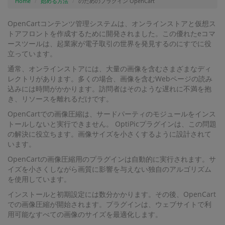
Home
始める方法
のためのプラグイン OpenCart
OpenCartコンテンツ管理システムは、オンラインストアと仮想ス
トアフロントを作成するために開発されました。この優れたeコマ
ースツールは、起業家が電子取引の世界を発見するのにすでに役
立っています。
通常、オンラインストアには、大量の画像を含むさまざまなディ
レクトリがあります。多くの場合、画像を含むWebページの読み
込みには時間がかかります。訪問者はそのような遅れに不満を抱
き、リソースを離れるだけです。
OpenCartでの画像圧縮は、サードパーティのモジュールをインス
トールしないと実行できません。 OptiPicプラグインは、この問題
の解決に役立ちます。画像サイズを小さくするように設計されて
います。
OpenCartの画像圧縮用のプラグインは自動的に実行されます。サ
イズを小さくしながら画質に影響を与えない独自のアルゴリズム
を使用しています。
インストールと初期設定には数分かかります。その後、OpenCart
での画像圧縮が開始されます。プラグインは、ウェブサイトで利
用可能なすべての画像のサイズを最適化します。