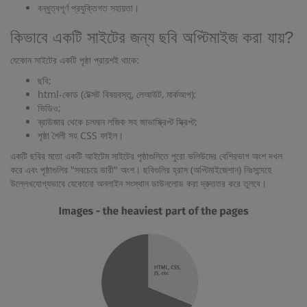
বন্ধুত্বপূর্ণ প্রযুক্তিগত সহায়তা।
কিভাবে একটি সাইটের জন্য ছবি অপ্টিমাইজ করা যায়?
যেকোন সাইটের একটি পৃষ্ঠা প্রায়শই থাকে:
ছবি;
html-কোড (টেক্সট বিষয়বস্তু, লেআউট, মার্কআপ);
ভিডিও;
ব্রাউজার থেকে চলমান লজিক সহ জাভাস্ক্রিপ্ট স্ক্রিপ্ট;
পৃষ্ঠা শৈলী সহ CSS ফাইল।
একটি ছবির মতো একটি আইটেম সাইটের পৃষ্ঠাগুলিতে পুরো ভলিউমের বেশিরভাগ অংশ দখল
করে এবং পৃষ্ঠাগুলির "সবচেয়ে ভারী" অংশ। ছবিগুলির হ্রাস (অপ্টিমাইজেশান) নিঃসন্দেহে
উল্লেখযোগ্যভাবে যেকোনো অনলাইন সংস্থান ডাউনলোড করা দ্রুততর করে তুলবে।