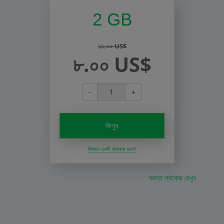
2 GB
১১.০০ US$
৮.০০ US$
-
+
কিনুন
কিভাবে একটি প্যাকেজ চয়ন?
সমস্ত প্যাকেজ দেখুন