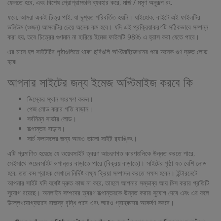
ফেলতে হবে, এবং বিশেষ প্রোগ্রামগুলি ব্যবহার করে, মার্জ / মসৃণ অনুরূপ রং.
ফলে, আমরা একই চিত্র পাই, যা দৃশ্যত পরিবর্তিত হয়নি। যাইহোক, বাইটে এই ফাইলটির
ভলিউম (ওজন) আসলটির চেয়ে অনেক কম হবে। যদি এই প্রক্রিয়াকরণটি সঠিকভাবে সম্পন্ন
করা হয়, তবে চিত্রের গুণমান না হারিয়ে ইমেজ ফাইলটি 98% এ হ্রাস করা যেতে পারে।
এর মানে হল সাইটটির পৃষ্ঠাগুলিতে থাকা ছবিগুলি অপ্টিমাইজেশনের পরে অনেক গুণ দ্রুত লোড
হবে৷
আপনার সাইটের জন্য ইমেজ অপ্টিমাইজ করবে কি
ডিস্কের স্থান সংরক্ষণ করুন।
পেজ লোড করার গতি বাড়ান।
সর্বনিম্ন সার্ভার লোড।
রূপান্তর বাড়ান।
সার্চ ফলাফলের জন্য আরও ভালো সাইট র‌্যাঙ্কিং।
এটি প্রমাণিত হয়েছে যে ওয়েবসাইট ত্বরণ আচরণগত কারণগুলিকে উন্নত করতে পারে,
সেইসাথে ওয়েবসাইট রূপান্তর বাড়াতে পারে (বিক্রয় বাড়াতে)। সাইটের পৃষ্ঠা যত বেশি লোড
হবে, তত কম গ্রাহক সেখানে নির্দিষ্ট লক্ষ্য ক্রিয়া সম্পাদন করতে সক্ষম হবেন। ইন্টারনেটে
আপনার সাইট যদি যথেষ্ট দ্রুত কাজ না করে, তাহলে আপনার সম্ভাব্য আয় মিস করার প্রতিটি
সুযোগ রয়েছে। অনলাইন সম্পদের ত্বরণ রূপান্তরকে উন্নত করার সুযোগ দেবে এবং এর ফলে
উল্লেখযোগ্যভাবে রাজস্ব বৃদ্ধি পাবে এবং আরও গ্রাহকদের আকর্ষণ করবে।