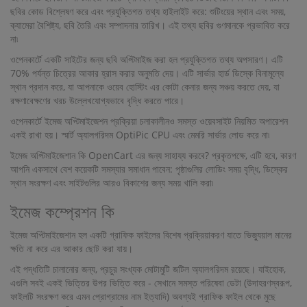
ছবির কোড বিশ্লেষণ করে এবং প্রযুক্তিগত তথ্য হাইলাইট করে: শুটিংয়ের স্থান এবং সময়,
ক্যামেরা বৈশিষ্ট্য, ছবি তৈরি এবং সম্পাদনার তারিখ। এই তথ্য ছবির গুণমানকে প্রভাবিত করে
না৷
ওপেনকার্টে একটি সাইটের জন্য ছবি অপ্টিমাইজ করা হল প্রযুক্তিগত তথ্য অপসারণ। এটি
70% পর্যন্ত চিত্রের আকার হ্রাস করার অনুমতি দেয়। এটি সার্ভার হার্ড ডিস্কে বিনামূল্যে
স্থান প্রদান করে, যা আপনাকে ওয়েব হোস্টিং এর কোটা কেনার জন্য সঞ্চয় করতে দেয়, যা
রক্ষণাবেক্ষণের খরচ উল্লেখযোগ্যভাবে বৃদ্ধি করতে পারে।
ওপেনকার্টে ইমেজ অপ্টিমাইজেশন প্রক্রিয়া চলাকালীনও সমস্ত ওয়েবসাইট নিয়মিত অপারেশন
একই রাখা হয়। স্মার্ট অ্যালগরিদম OptiPic CPU এবং মেমরি সার্ভার লোড করে না৷
ইমেজ অপ্টিমাইজেশান কি OpenCart এর জন্য সাহায্য করবে? প্রকৃতপক্ষে, এটি হবে, কারণ
আপনি একসাথে বেশ কয়েকটি সমস্যার সমাধান পাবেন: পৃষ্ঠাগুলির লোডিং সময় বৃদ্ধি, ডিস্কের
স্থান সংরক্ষণ এবং সাইটগুলির আরও বিকাশের জন্য সময় খালি করা৷
ইমেজ কম্প্রেশন কি
ইমেজ অপ্টিমাইজেশান হল একটি গ্রাফিক ফাইলের বিশেষ প্রক্রিয়াকরণ যাতে ভিজ্যুয়াল মানের
ক্ষতি না করে এর আকার ছোট করা যায়।
এই পদ্ধতিটি চালানোর জন্য, প্রচুর সংখ্যক মোটামুটি জটিল অ্যালগরিদম রয়েছে। যাইহোক,
এগুলি সবই একই ভিত্তির উপর ভিত্তি করে - সেখানে সমস্ত পরিষেবা ডেটা (উদাহরণস্বরূপ,
ফাইলটি সংরক্ষণ করে এমন প্রোগ্রামের নাম ইত্যাদি) অবশ্যই গ্রাফিক ফাইল থেকে মুছে