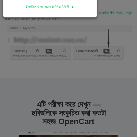
ইনস্টলেশনের জন্য ভিডিও নির্দেশিকা
এখন যখন আপনার সাইটে আপনার ছবির সংখ্যা থাকবে -
আপনার প্রয়োজনীয় প্যাকেজটি কিনুন
এবং সাইট সেটিংসে কম্প্রেশন শুরু করুন।
এটি পরীক্ষা করে দেখুন —
ছবিগুলিকে সংকুচিত করা কতটা
সহজ৷ OpenCart