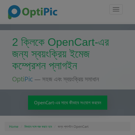
Toggle
navigatio
2 ক্লিকে OpenCart-এর
জন্য স্বয়ংক্রিয় ইমেজ
কম্প্রেশন প্লাগইন
Opti
Pic
— সহজ এবং স্বয়ংক্রিয় সমাধান
OpenCart-এর সাথে কীভাবে সংযোগ করবেন
Home
কিভাবে সঙ্গে শুরু করতে হবে
জন্য প্লাগইন OpenCart