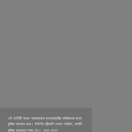
এই সাইটটি আরও আরামদায়ক ব্যবহারকারীর অভিজ্ঞতার জন্য
কুকিজ ব্যবহার করে। সাইটের পৃষ্ঠাগুলি দেখতে অবিরত, আপনি
কুকিজ ব্যবহারে সম্মত হন।
আরও জানুন