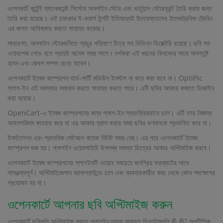
ওপেনকার্ট কন্টেন্ট ম্যানেজমেন্ট সিস্টেম অনলাইন স্টোর এবং ভার্চুয়াল স্টোরফ্রন্ট তৈরি করার জন্য
তৈরি করা হয়েছে। এই চমৎকার ই-কমার্স টুলটি ইতিমধ্যেই উদ্যোক্তাদের ইলেকট্রনিক ট্রেডিং
এর জগত আবিষ্কার করতে সাহায্য করেছে।
সাধারণত, অনলাইন স্টোরগুলিতে প্রচুর পরিমাণে চিত্র সহ বিভিন্ন ডিরেক্টরি রয়েছে। ছবি সহ
ওয়েবপেজ লোড হতে প্রায়ই অনেক সময় লাগে। দর্শকরা এই ধরনের বিলম্বের সাথে অসন্তুষ্ট
হবেন এবং কেবল সম্পদ ছেড়ে যাবেন।
ওপেনকার্টে ইমেজ কম্প্রেশন থার্ড-পার্টি মডিউল ইনস্টল না করে করা যাবে না। OptiPic
প্লাগ-ইন এই সমস্যার সমাধান করতে সাহায্য করতে পারে। এটি ছবির আকার কমাতে ডিজাইন
করা হয়েছে।
OpenCart-এ ইমেজ কম্প্রেশনের জন্য প্লাগ-ইন স্বয়ংক্রিয়ভাবে চলে। এটি তার নিজস্ব
অ্যালগরিদম ব্যবহার করে যা এর আকার হ্রাস করার সময় ছবির গুণমানকে প্রভাবিত করে না।
ইনস্টলেশন এবং প্রাথমিক সেটআপ কয়েক মিনিট সময় নেয়। এর পরে ওপেনকার্টে ইমেজ
কম্প্রেশন শুরু হয়। প্লাগইন ওয়েবসাইটে উপলব্ধ সমস্ত চিত্রের আকার অপ্টিমাইজ করবে।
ওপেনকার্টে ইমেজ কম্প্রেশনের প্লাগইনটি ওয়েবে সবচেয়ে জনপ্রিয় ফরম্যাটের সাথে
সামঞ্জস্যপূর্ণ। অপ্টিমাইজেশান ব্যাকগ্রাউন্ডে চলে এবং ব্যবহারকারীর কাছ থেকে কোন পদক্ষেপের
প্রয়োজন হয় না।
ওপেনকার্টে আপনার ছবি অপ্টিমাইজ করুন
ওপেনকার্টে ছবিগুলি অপ্টিমাইজ করতে প্লাগইন দ্বারা ব্যবহৃত ডিভাইসগুলি কী কী? অপটিপিক