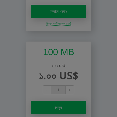
কিভাবে পাবো?
কিভাবে একটি প্যাকেজ চয়ন?
100 MB
২.০০ US$
১.০০ US$
-
+
কিনুন