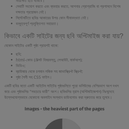
সংরক্ষিত হতে থাকবে।
সেবাটি সংযোগ করতে এবং ব্যবহার করতে, আপনার প্রোগ্রামিং বা প্রশাসনে বিশেষ
দক্ষতার প্রয়োজন নেই।
সিস্টেমটিতে ছবির আকারের উপর কোন সীমাবদ্ধতা নেই।
বন্ধুত্বপূর্ণ প্রযুক্তিগত সহায়তা।
কিভাবে একটি সাইটের জন্য ছবি অপ্টিমাইজ করা যায়?
যেকোন সাইটের একটি পৃষ্ঠা প্রায়শই থাকে:
ছবি;
html-কোড (টেক্সট বিষয়বস্তু, লেআউট, মার্কআপ);
ভিডিও;
ব্রাউজার থেকে চলমান লজিক সহ জাভাস্ক্রিপ্ট স্ক্রিপ্ট;
পৃষ্ঠা শৈলী সহ CSS ফাইল।
একটি ছবির মতো একটি আইটেম সাইটের পৃষ্ঠাগুলিতে পুরো ভলিউমের বেশিরভাগ অংশ দখল
করে এবং পৃষ্ঠাগুলির "সবচেয়ে ভারী" অংশ। ছবিগুলির হ্রাস (অপ্টিমাইজেশান) নিঃসন্দেহে
উল্লেখযোগ্যভাবে যেকোনো অনলাইন সংস্থান ডাউনলোড করা দ্রুততর করে তুলবে।