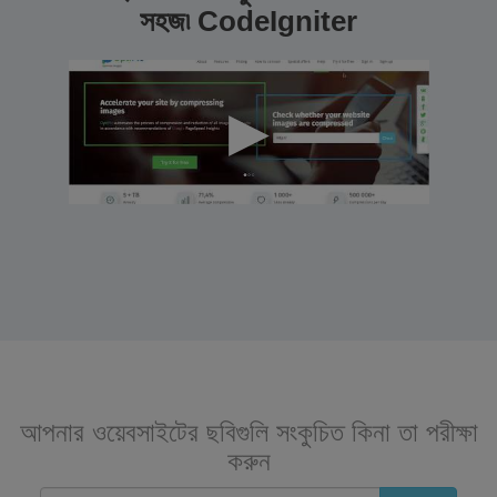
সহজ৷ CodeIgniter
আপনার ওয়েবসাইটের ছবিগুলি সংকুচিত কিনা তা পরীক্ষা
করুন