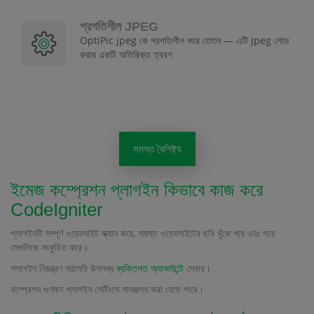
প্রগতিশীল JPEG
OptiPic jpeg কে প্রগতিশীল করে তোলে — এটি jpeg লোড
করার একটি অতিরিক্ত ত্বরণ
সমস্ত বৈশিষ্ট্য
ইমেজ কম্প্রেশন প্লাগইন কিভাবে কাজ করে
CodeIgniter
প্লাগইনটি সম্পূর্ণ ওয়েবসাইট স্ক্যান করে, সমস্ত ওয়েবসাইটের ছবি খুঁজে পায় এবং পরে
সেগুলিকে সংকুচিত করে।
প্লাগইন নিয়ন্ত্রণ সরাসরি উপলব্ধ
ব্যক্তিগত অ্যাকাউন্টে
সেবার।
কম্প্রেশন গুণমান প্লাগইন সেটিংসে সামঞ্জস্য করা যেতে পারে।