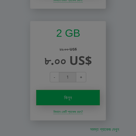
2 GB
১১.০০ US$
৮.০০ US$
-
+
কিনুন
কিভাবে একটি প্যাকেজ চয়ন?
সমস্ত প্যাকেজ দেখুন