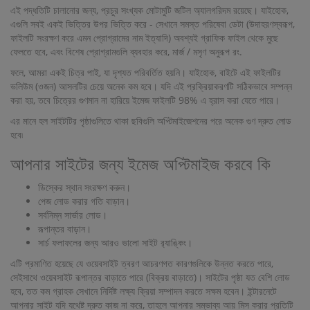
এই পদ্ধতিটি চালানোর জন্য, প্রচুর সংখ্যক মোটামুটি জটিল অ্যালগরিদম রয়েছে। যাইহোক,
এগুলি সবই একই ভিত্তির উপর ভিত্তি করে - সেখানে সমস্ত পরিষেবা ডেটা (উদাহরণস্বরূপ,
ফাইলটি সংরক্ষণ করে এমন প্রোগ্রামের নাম ইত্যাদি) অবশ্যই গ্রাফিক ফাইল থেকে মুছে
ফেলতে হবে, এবং বিশেষ প্রোগ্রামগুলি ব্যবহার করে, মার্জ / মসৃণ অনুরূপ রং.
ফলে, আমরা একই চিত্র পাই, যা দৃশ্যত পরিবর্তিত হয়নি। যাইহোক, বাইটে এই ফাইলটির
ভলিউম (ওজন) আসলটির চেয়ে অনেক কম হবে। যদি এই প্রক্রিয়াকরণটি সঠিকভাবে সম্পন্ন
করা হয়, তবে চিত্রের গুণমান না হারিয়ে ইমেজ ফাইলটি 98% এ হ্রাস করা যেতে পারে।
এর মানে হল সাইটটির পৃষ্ঠাগুলিতে থাকা ছবিগুলি অপ্টিমাইজেশনের পরে অনেক গুণ দ্রুত লোড
হবে৷
আপনার সাইটের জন্য ইমেজ অপ্টিমাইজ করবে কি
ডিস্কের স্থান সংরক্ষণ করুন।
পেজ লোড করার গতি বাড়ান।
সর্বনিম্ন সার্ভার লোড।
রূপান্তর বাড়ান।
সার্চ ফলাফলের জন্য আরও ভালো সাইট র‌্যাঙ্কিং।
এটি প্রমাণিত হয়েছে যে ওয়েবসাইট ত্বরণ আচরণগত কারণগুলিকে উন্নত করতে পারে,
সেইসাথে ওয়েবসাইট রূপান্তর বাড়াতে পারে (বিক্রয় বাড়াতে)। সাইটের পৃষ্ঠা যত বেশি লোড
হবে, তত কম গ্রাহক সেখানে নির্দিষ্ট লক্ষ্য ক্রিয়া সম্পাদন করতে সক্ষম হবেন। ইন্টারনেটে
আপনার সাইট যদি যথেষ্ট দ্রুত কাজ না করে, তাহলে আপনার সম্ভাব্য আয় মিস করার প্রতিটি