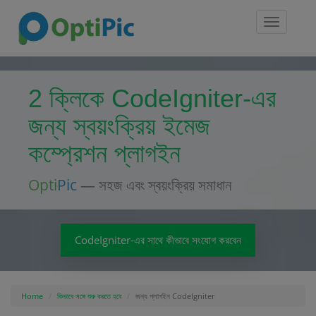
Toggle
navigatio
2 ক্লিকে CodeIgniter-এর
জন্য স্বয়ংক্রিয় ইমেজ
কম্প্রেশন প্লাগইন
Opti
Pic
— সহজ এবং স্বয়ংক্রিয় সমাধান
CodeIgniter-এর সাথে কীভাবে সংযোগ করবেন
Home
কিভাবে সঙ্গে শুরু করতে হবে
জন্য প্লাগইন CodeIgniter