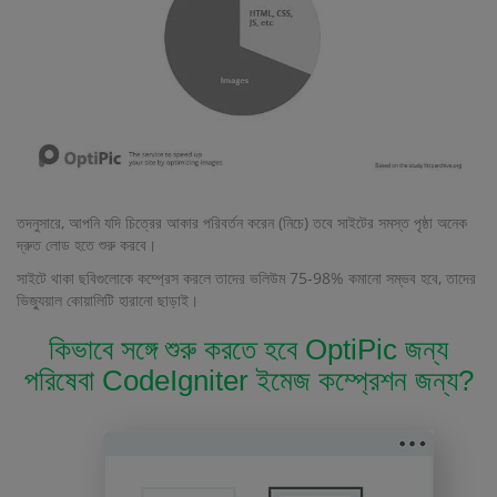
তদনুসারে, আপনি যদি চিত্রের আকার পরিবর্তন করেন (নিচে) তবে সাইটের সমস্ত পৃষ্ঠা অনেক
দ্রুত লোড হতে শুরু করবে।
সাইটে থাকা ছবিগুলোকে কম্প্রেস করলে তাদের ভলিউম 75-98% কমানো সম্ভব হবে, তাদের
ভিজ্যুয়াল কোয়ালিটি হারানো ছাড়াই।
কিভাবে সঙ্গে শুরু করতে হবে OptiPic জন্য
পরিষেবা CodeIgniter ইমেজ কম্প্রেশন জন্য?