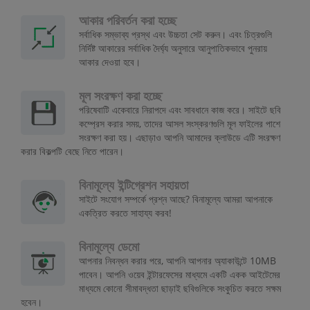
আকার পরিবর্তন করা হচ্ছে
সর্বাধিক সম্ভাব্য প্রস্থ এবং উচ্চতা সেট করুন। এবং চিত্রগুলি
নির্দিষ্ট আকারের সর্বাধিক দৈর্ঘ্য অনুসারে আনুপাতিকভাবে পুনরায়
আকার দেওয়া হবে।
মূল সংরক্ষণ করা হচ্ছে
পরিষেবাটি একেবারে নিরাপদে এবং সাবধানে কাজ করে। সাইটে ছবি
কম্প্রেস করার সময়, তাদের আসল সংস্করণগুলি মূল ফাইলের পাশে
সংরক্ষণ করা হয়। এছাড়াও আপনি আমাদের ক্লাউডে এটি সংরক্ষণ
করার বিকল্পটি বেছে নিতে পারেন।
বিনামূল্যে ইন্টিগ্রেশন সহায়তা
সাইটে সংযোগ সম্পর্কে প্রশ্ন আছে? বিনামূল্যে আমরা আপনাকে
একত্রিত করতে সাহায্য করব!
বিনামূল্যে ডেমো
আপনার নিবন্ধন করার পরে, আপনি আপনার অ্যাকাউন্টে 10MB
পাবেন। আপনি ওয়েব ইন্টারফেসের মাধ্যমে একটি একক আইটেমের
মাধ্যমে কোনো সীমাবদ্ধতা ছাড়াই ছবিগুলিকে সংকুচিত করতে সক্ষম
হবেন।