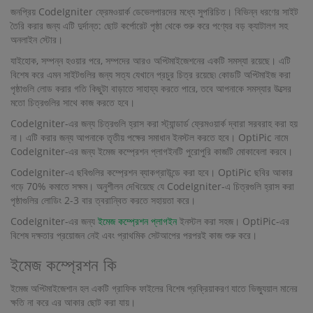
জনপ্রিয় CodeIgniter ফ্রেমওয়ার্ক ডেভেলপারদের মধ্যে সুপরিচিত। বিভিন্ন ধরণের সাইট
তৈরি করার জন্য এটি দুর্দান্ত: ছোট কর্পোরেট পৃষ্ঠা থেকে শুরু করে পণ্যের বড় ক্যাটালগ সহ
অনলাইন স্টোর।
যাইহোক, সম্পন্ন হওয়ার পরে, সম্পদের আরও অপ্টিমাইজেশনের একটি সমস্যা রয়েছে। এটি
বিশেষ করে এমন সাইটগুলির জন্য সত্য যেখানে প্রচুর চিত্র রয়েছে৷ কোডটি অপ্টিমাইজ করা
পৃষ্ঠাগুলি লোড করার গতি কিছুটা বাড়াতে সাহায্য করতে পারে, তবে আপনাকে সমস্যার উত্সের
মতো চিত্রগুলির সাথে কাজ করতে হবে।
CodeIgniter-এর জন্য চিত্রগুলি হ্রাস করা স্ট্যান্ডার্ড ফ্রেমওয়ার্ক দ্বারা সরবরাহ করা হয়
না। এটি করার জন্য আপনাকে তৃতীয় পক্ষের সমাধান ইনস্টল করতে হবে। OptiPic নামে
CodeIgniter-এর জন্য ইমেজ কম্প্রেশন প্লাগইনটি পুরোপুরি কাজটি মোকাবেলা করবে।
CodeIgniter-এ ছবিগুলির কম্প্রেশন ব্যাকগ্রাউন্ডে করা হবে। OptiPic ছবির আকার
গড়ে 70% কমাতে সক্ষম। অনুশীলন দেখিয়েছে যে CodeIgniter-এ চিত্রগুলি হ্রাস করা
পৃষ্ঠাগুলির লোডিং 2-3 বার ত্বরান্বিত করতে সহায়তা করে।
CodeIgniter-এর জন্য
ইমেজ কম্প্রেশন প্লাগইন
ইনস্টল করা সহজ। OptiPic-এর
বিশেষ দক্ষতার প্রয়োজন নেই এবং প্রাথমিক সেটআপের পরপরই কাজ শুরু করে।
ইমেজ কম্প্রেশন কি
ইমেজ অপ্টিমাইজেশান হল একটি গ্রাফিক ফাইলের বিশেষ প্রক্রিয়াকরণ যাতে ভিজ্যুয়াল মানের
ক্ষতি না করে এর আকার ছোট করা যায়।