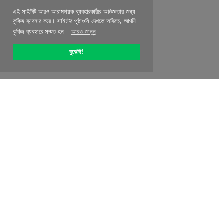
এই সাইটটি আরও আরামদায়ক ব্যবহারকারীর অভিজ্ঞতার জন্য
কুকিজ ব্যবহার করে। সাইটের পৃষ্ঠাগুলি দেখতে অবিরত, আপনি
কুকিজ ব্যবহারে সম্মত হন।
আরও জানুন
বুঝেছি!
OptiPic সম্পর্কে
কিভাবে সঙ্গে শুরু করতে হবে
মূল্য নির্ধারণ
বিশেষ অফার
পরিচিতিগুলি