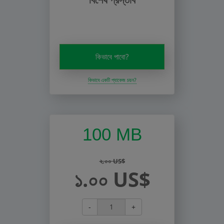
কিভাবে পাবো?
কিভাবে একটি প্যাকেজ চয়ন?
100 MB
২.০০ US$
১.০০ US$
-
+