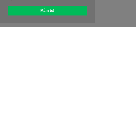
Mám to!
O OptiPic
Jak začít s
Ceny
Speciální nabídky
Kontakty
Affiliate program
Recenze