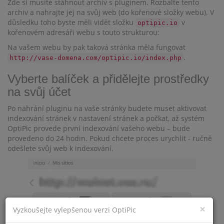
Zde si musíte stáhnout archiv s pluginem. Rozbalte tento
archiv a nahrajte jej na svůj web (do kořenové složky webu). V
důsledku toho byste měli vidět složku
v
optipic.io
kořenovém adresáři webu s touto strukturou:
Na vašem webu by pak taková stránka měla fungovat
.
http://vase-domena.com/optipic.io/index.php
Vyberte balíček a přidělejte prostředky
na svůj účet
Po nahrání pluginu na vaše stránky budete muset aktivovat
indexování stránek v nastavení stránek a počkat, až systém
OptiPic provede první indexování vašeho webu – bude
provedeno do 24 hodin. Pokud chcete proces urychlit - ručně
odešlete svůj web k indexování.
×
Vyzkoušejte vylepšenou verzi OptiPic