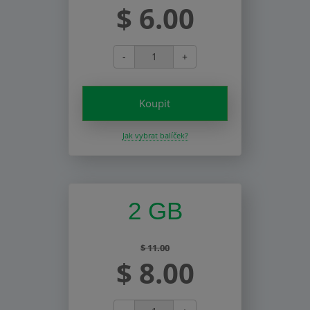
$ 6.00
-
+
Koupit
Jak vybrat balíček?
2 GB
$ 11.00
$ 8.00