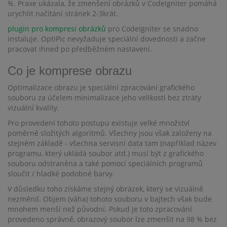
%. Praxe ukázala, že zmenšení obrázků v CodeIgniter pomáhá
urychlit načítání stránek 2-3krát.
plugin pro kompresi obrázků
pro CodeIgniter se snadno
instaluje. OptiPic nevyžaduje speciální dovednosti a začne
pracovat ihned po předběžném nastavení.
Co je komprese obrazu
Optimalizace obrazu je speciální zpracování grafického
souboru za účelem minimalizace jeho velikosti bez ztráty
vizuální kvality.
Pro provedení tohoto postupu existuje velké množství
poměrně složitých algoritmů. Všechny jsou však založeny na
stejném základě - všechna servisní data tam (například název
programu, který ukládá soubor atd.) musí být z grafického
souboru odstraněna a také pomocí speciálních programů
sloučit / hladké podobné barvy.
V důsledku toho získáme stejný obrázek, který se vizuálně
nezměnil. Objem (váha) tohoto souboru v bajtech však bude
mnohem menší než původní. Pokud je toto zpracování
provedeno správně, obrazový soubor lze zmenšit na 98 % bez