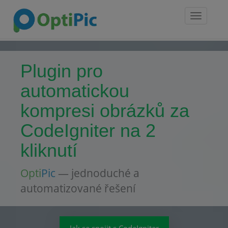
Toggle
navigatio
Plugin pro
automatickou
kompresi obrázků za
CodeIgniter na 2
kliknutí
Opti
Pic
— jednoduché a
automatizované řešení