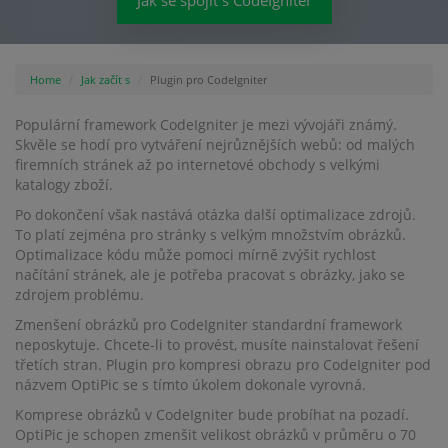
Jak se spojit s CodeIgniter
Home
Jak začít s
Plugin pro CodeIgniter
Populární framework CodeIgniter je mezi vývojáři známý.
Skvěle se hodí pro vytváření nejrůznějších webů: od malých
firemních stránek až po internetové obchody s velkými
katalogy zboží.
Po dokončení však nastává otázka další optimalizace zdrojů.
To platí zejména pro stránky s velkým množstvím obrázků.
Optimalizace kódu může pomoci mírně zvýšit rychlost
načítání stránek, ale je potřeba pracovat s obrázky, jako se
zdrojem problému.
Zmenšení obrázků pro CodeIgniter standardní framework
neposkytuje. Chcete-li to provést, musíte nainstalovat řešení
třetích stran. Plugin pro kompresi obrazu pro CodeIgniter pod
názvem OptiPic se s tímto úkolem dokonale vyrovná.
Komprese obrázků v CodeIgniter bude probíhat na pozadí.
OptiPic je schopen zmenšit velikost obrázků v průměru o 70