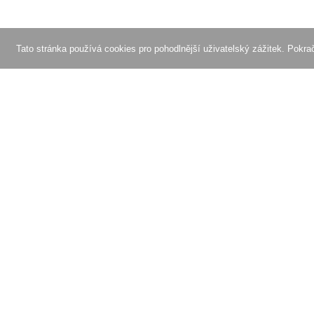
Tato stránka používá cookies pro pohodlnější uživatelský zážitek. Pokr
O OptiPic
Affiliate program
Jak začít s
Recenze
Ceny
Objednejte si akceleraci
Speciální nabídky
Vlastnosti a výhody
Kontakty
Vývoj a podpora webovýc
© OptiPic.io 2026 - Komprese obrazu