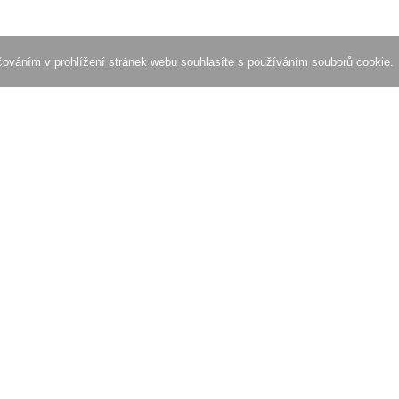
ačováním v prohlížení stránek webu souhlasíte s používáním souborů cookie.
Zkuste obrázek zkomprimovat
Zkontrolujte rychlost načítání webu
 webu
Partneři
Blog
h stránek