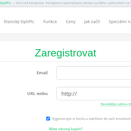
OptiPic
— Více než komprese. Komplexní optimalizace obrazu za běhu s převodem n
Klasický OptiPic
Funkce
Ceny
Jak začít
Speciální 
Zaregistrovat
Email
URL webu
Neuvádějte adresu U
Vygenerujte si heslo a odešlete do vaší emailov
Máte slevový kupón?