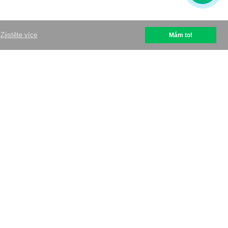
Zjistěte více
Mám to!
help@optipic.io
Podmínky užívání
Zásady ochrany osobních údajů