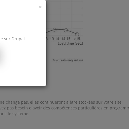
×
le sur Drupal
e change pas, elles continueront à être stockées sur votre site.
n'avez pas besoin d'avoir des compétences particulières en program
 dans le système.