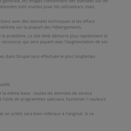
le générale, les images contiennent des données sur les
données sont inutiles pour les utilisateurs, mais
ctions avec des données techniques et les efface
problème sur la plupart des hébergements.
e le problème. Le site Web démarre plus rapidement et
a ressource, qui sera payant avec l'augmentation de ses
ges dans Drupal sera effectuée le plus longtemps
uelle.
ur la même base - toutes les données de service
 à l'aide de programmes spéciaux, fusionner / couleurs
n octets sera bien inférieur à l'original. Si ce