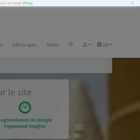
N
ersion en WebP
[Plus]
 Drupal en 2 clics
er
Offres spéc.
Démo
FR
r le site
Augmentation de Google
Pagespeed Insights