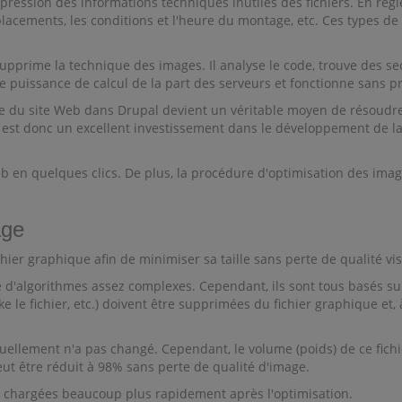
ression des informations techniques inutiles des fichiers. En règ
lacements, les conditions et l'heure du montage, etc. Ces types de 
upprime la technique des images. Il analyse le code, trouve des se
 puissance de calcul de la part des serveurs et fonctionne sans 
e du site Web dans Drupal devient un véritable moyen de résoudr
c est donc un excellent investissement dans le développement de l
eb en quelques clics. De plus, la procédure d'optimisation des ima
age
hier graphique afin de minimiser sa taille sans perte de qualité vis
e d'algorithmes assez complexes. Cependant, ils sont tous basés s
le fichier, etc.) doivent être supprimées du fichier graphique et,
lement n'a pas changé. Cependant, le volume (poids) de ce fichier e
eut être réduit à 98% sans perte de qualité d'image.
nt chargées beaucoup plus rapidement après l'optimisation.