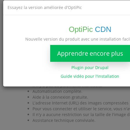
Essayez la version améliorée d'OptiPic
OptiPic
CDN
Nouvelle version du produit avec une installation faci
Apprendre encore plus
Plugin pour Drupal
Avantages OptiPic
Guide vidéo pour l'installation
Il n'y a pas de paiements mensuels.
Automatisation complète.
Aide à la connexion gratuite.
L'adresse Internet (URL) des images compressées n
Pour vous connecter et utiliser le service, vous 
Il n'y a aucune restriction sur la taille de l'image
Assistance technique conviviale.