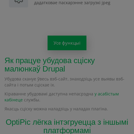
дадатковае паскарэнне загрузкі jpeg
Усе функцыі
Як працуе убудова сціску
малюнкаў Drupal
Убудова скануе ўвесь вэб-сайт, знаходзіць усе выявы вэб-
сайта і потым сціскае іх.
Кіраванне убудовамі даступна непасрэдна
у асабістым
кабінеце
службы.
Якасць сціску можна наладзіць у наладах плагіна.
OptiPic лёгка інтэгруецца з іншымі
платформамі