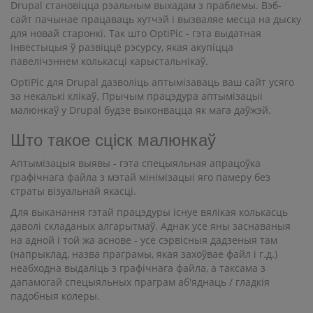
Drupal становіцца рэальным выхадам з праблемы. Вэб-
сайт пачынае працаваць хутчэй і вызваляе месца на дыску
для новай старонкі. Так што OptiPic - гэта выдатная
інвестыцыя ў развіццё рэсурсу, якая акупіцца
павелічэннем колькасці карыстальнікаў.
OptiPic для Drupal дазволіць аптымізаваць ваш сайт усяго
за некалькі клікаў. Прычым працэдура аптымізацыі
малюнкаў у Drupal будзе выконвацца як мага даўжэй.
Што такое сціск малюнкаў
Аптымізацыя выявы - гэта спецыяльная апрацоўка
графічнага файла з мэтай мінімізацыі яго памеру без
страты візуальнай якасці.
Для выканання гэтай працэдуры існуе вялікая колькасць
даволі складаных алгарытмаў. Аднак усе яны заснаваныя
на адной і той жа аснове - усе сэрвісныя дадзеныя там
(напрыклад, назва праграмы, якая захоўвае файл і г.д.)
неабходна выдаліць з графічнага файла, а таксама з
дапамогай спецыяльных праграм аб'яднаць / гладкія
падобныя колеры.