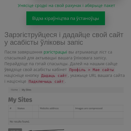
Унясіце сродкі на свой рахунак і абярыце пакет
Відэа кіраўніцтва па ўстаноўцы
Зарэгіструйцеся і дадайце свой сайт
у асабісты ўліковы запіс
Пасля завяршэння
рэгістрацыі
вы атрымаеце ліст са
спасылкай для актывацыі вашага ўліковага запісу.
Перайдзіце па гэтай спасылцы. Далей на нашым сайце
ўвядзіце свой асабісты кабінет
Профіль > Мае сайты
націсніце кнопку
, укажыце URL вашага сайта
Дадаць сайт
і націсніце
.
Падключыць сайт