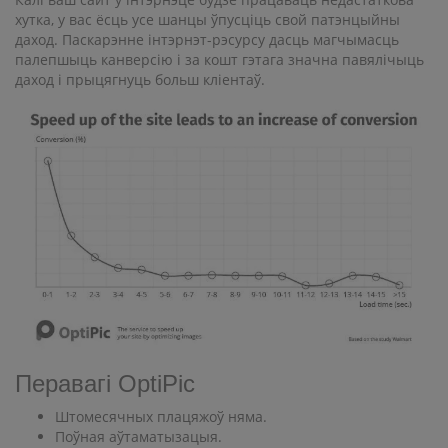
хутка, у вас ёсць усе шанцы ўпусціць свой патэнцыйны
даход. Паскарэнне інтэрнэт-рэсурсу дасць магчымасць
палепшыць канверсію і за кошт гэтага значна павялічыць
даход і прыцягнуць больш кліентаў.
Перавагі OptiPic
Штомесячных плацяжоў няма.
Поўная аўтаматызацыя.