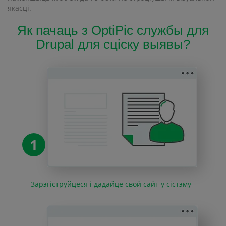
якасці.
Як пачаць з OptiPic службы для
Drupal для сціску выявы?
1
Зарэгіструйцеся і дадайце свой сайт у сістэму