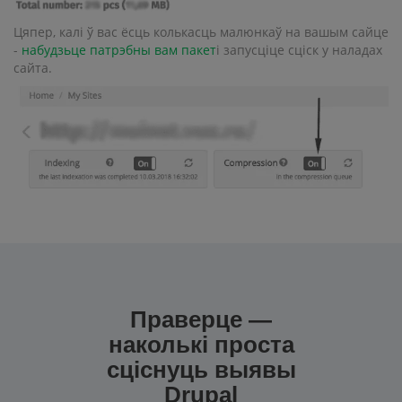
Цяпер, калі ў вас ёсць колькасць малюнкаў на вашым сайце
-
набудзьце патрэбны вам пакет
і запусціце сціск у наладах
сайта.
Праверце —
наколькі проста
сціснуць выявы
Drupal