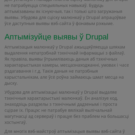
не патрабуецца спецыяльных навыкаў. Будуць
аптымізаваны як існуючыя, так і толькі што загружаныя
выявы. Убудова для сціску малюнкаў у Drupal апрацоўвае
ўсе даступныя выявы вэб-сайта ў фонавым рэжыме.
Аптымізуйце выявы ў Drupal
Аптымізацыя малюнкаў у Drupal ажыццяўляецца шляхам
выдалення непатрэбнай тэхнічнай інфармацыі з файлаў.
Як правіла, выявы ўтрымліваюць даныя аб тэхнічных
характарыстыках камеры, месцазнаходжанні, умовах і часе
рэдагавання і г.д. Такія даныя не патрэбныя
карыстальнікам, але ўсё роўна займаюць шмат месца на
дыску.
Убудова для аптымізацыі малюнкаў у Drupal выдаляе
тэхнічныя характарыстыкі малюнкаў. Ён аналізуе код,
знаходзіць раздзелы з тэхнічнымі дадзенымі і проста
сцірае іх. Працэс не патрабуе вялікай вылічальнай
магутнасці ад сервераў і працуе без праблем на большасці
хостынгаў.
Для многіх вэб-майстроў аптымізацыя выявы вэб-сайта ў