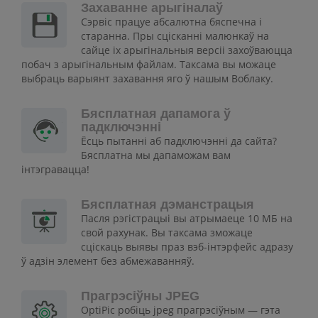
Захаванне арыгіналаў
Сэрвіс працуе абсалютна бяспечна і
старанна. Пры сцісканні малюнкаў на
сайце іх арыгінальныя версіі захоўваюцца
побач з арыгінальным файлам. Таксама вы можаце
выбраць варыянт захавання яго ў нашым Воблаку.
Бясплатная дапамога ў
падключэнні
Ёсць пытанні аб падключэнні да сайта?
Бясплатна мы дапаможам вам
інтэгравацца!
Бясплатная дэманстрацыя
Пасля рэгістрацыі вы атрымаеце 10 МБ на
свой рахунак. Вы таксама зможаце
сціскаць выявы праз вэб-інтэрфейс адразу
ў адзін элемент без абмежаванняў.
Прагрэсіўны JPEG
OptiPic робіць jpeg прагрэсіўным — гэта