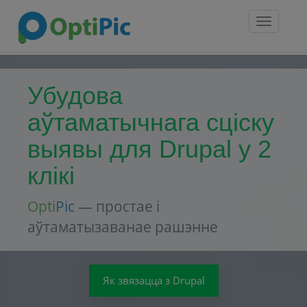
Toggle
navigatio
Убудова
аўтаматычнага сціску
выявы для Drupal у 2
клікі
Opti
Pic
— простае і
аўтаматызаванае рашэнне
Як звязацца з Drupal