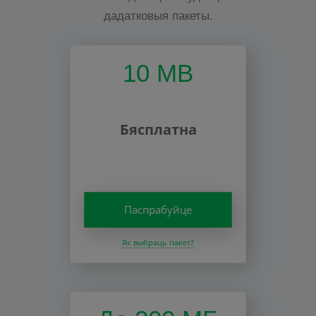
дадатковыя пакеты.
10 MB
Бясплатна
Паспрабуйце
Як выбраць пакет?