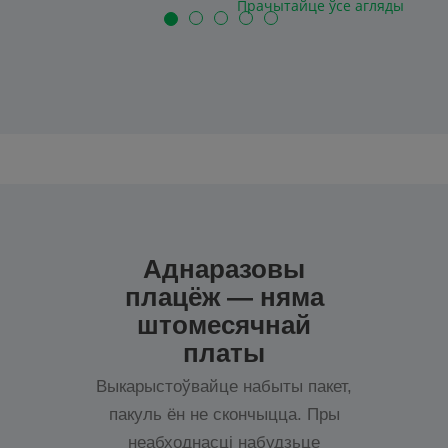
Прачытайце ўсе агляды
Аднаразовы
плацёж — няма
штомесячнай
платы
Выкарыстоўвайце набыты пакет,
пакуль ён не скончыцца. Пры
неабходнасці набудзьце