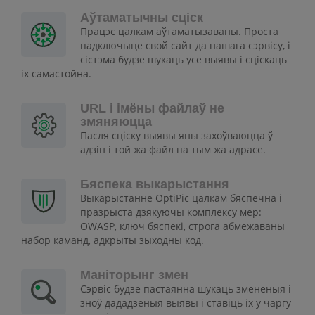
Аўтаматычны сціск
Працэс цалкам аўтаматызаваны. Проста
падключыце свой сайт да нашага сэрвісу, і
сістэма будзе шукаць усе выявы і сціскаць
іх самастойна.
URL і імёны файлаў не
змяняюцца
Пасля сціску выявы яны захоўваюцца ў
адзін і той жа файл па тым жа адрасе.
Бяспека выкарыстання
Выкарыстанне OptiPic цалкам бяспечна і
празрыста дзякуючы комплексу мер:
OWASP, ключ бяспекі, строга абмежаваны
набор каманд, адкрыты зыходны код.
Маніторынг змен
Сэрвіс будзе пастаянна шукаць змененыя і
зноў дададзеныя выявы і ставіць іх у чаргу