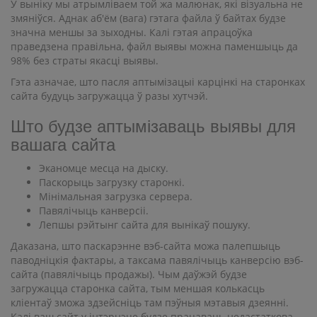
У выніку мы атрымліваем той жа малюнак, які візуальна не
змяніўся. Аднак аб'ём (вага) гэтага файла ў байтах будзе
значна меншы за зыходны. Калі гэтая апрацоўка
праведзена правільна, файл выявы можна паменшыць да
98% без страты якасці выявы.
Гэта азначае, што пасля аптымізацыі карцінкі на старонках
сайта будуць загружацца ў разы хутчэй.
Што будзе аптымізаваць выявы для
вашага сайта
Эканомце месца на дыску.
Паскорыць загрузку старонкі.
Мінімальная загрузка сервера.
Павялічыць канверсіі.
Лепшы рэйтынг сайта для вынікаў пошуку.
Даказана, што паскарэнне вэб-сайта можа палепшыць
паводніцкія фактары, а таксама павялічыць канверсію вэб-
сайта (павялічыць продажы). Чым даўжэй будзе
загружацца старонка сайта, тым меншая колькасць
кліентаў зможа здзейсніць там пэўныя мэтавыя дзеянні.
Калі ваш сайт у інтэрнэце будзе працаваць недастаткова