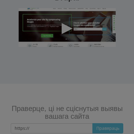
Праверце, ці не сціснутыя выявы
вашага сайта
Правяраць