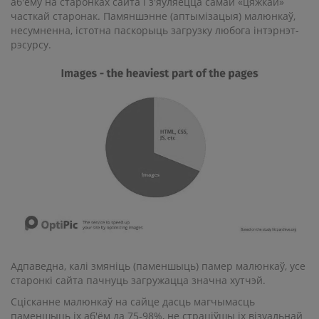
аб'ёму на старонках сайта і з'яўляецца самай «цяжкай»
часткай старонак. Памяншэнне (аптымізацыя) малюнкаў,
несумненна, істотна паскорыць загрузку любога інтэрнэт-
рэсурсу.
Адпаведна, калі змяніць (паменшыць) памер малюнкаў, усе
старонкі сайта пачнуць загружацца значна хутчэй.
Сцісканне малюнкаў на сайце дасць магчымасць
паменшыць іх аб'ём да 75-98%, не страціўшы іх візуальнай