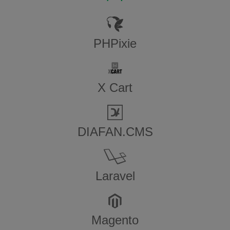
PHPixie
X Cart
DIAFAN.CMS
Laravel
Magento