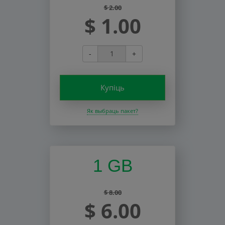
$ 2.00
$ 1.00
-
+
Купіць
Як выбраць пакет?
1 GB
$ 8.00
$ 6.00