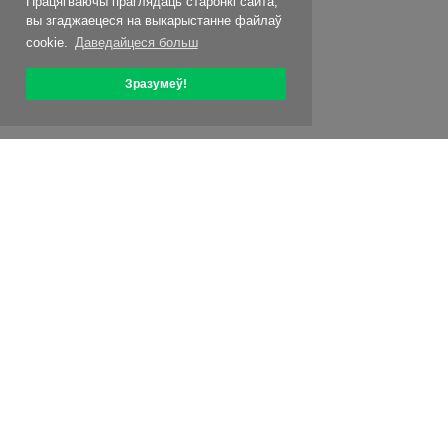
Працягваючы праглядаць старонкі сайта,
вы згаджаецеся на выкарыстанне файлаў
cookie.
Даведайцеся больш
Зразумеў!
Аб OptiPic
Як пачаць з
Цэны
Спец. прапановы
Кантакты
Партнёрская праграма