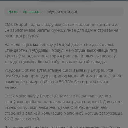
Home
Як пачаць з
Убудова для Drupal
CMS Drupal - адна з вядучых сістэм кіравання кантэнтам.
Ён забяспечвае багаты функцыянал для адміністравання і
развіцця рэсурсу.
На жаль, сціск малюнкаў у Drupal далёка не дасканалы.
Стандартныя ўбудовы і модулі не могуць выконваць гэта
эфектыўна. Аднак некаторыя рашэнні іншых вытворцаў
занадта цяжкія або патрабуюць дакладнай налады.
Убудова OptiPic аўтаматызуе сціск выявы ў Drupal. Усе
неабходныя працэдуры праводзяцца аўтаматычна. OptiPic
памяншае памер файла на 50-70% без страты якасці
выявы.
Сціск малюнкаў у Drupal дапамагае вырашыць адну з
асноўных праблем: павольная загрузка старонкі. Дзякуючы
тэхналогіям, якія выкарыстоўвае OptiPic, вялікія вэб-
старонкі з вялікай колькасцю малюнкаў могуць загружацца
ў 2-3 разы хутчэй.
Для ўстаноўкі і налады плагіна сціску малюнкаў для Drupal