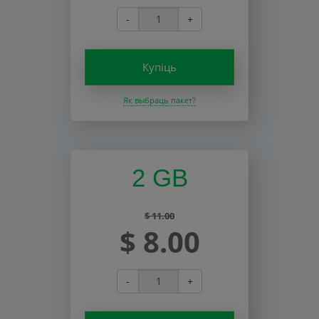
-
+
Купіць
Як выбраць пакет?
2 GB
$ 11.00
$ 8.00
-
+