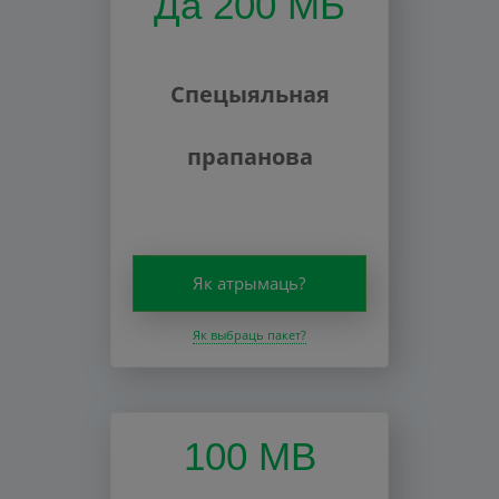
Да 200 МБ
Спецыяльная
прапанова
Як атрымаць?
Як выбраць пакет?
100 MB