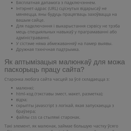
Бясплатная дапамога з падключэннем.
Інтэрнет-адрас (URL) сціснутых відарысаў не
мяняецца, яны будуць працягваць захоўвацца на
вашым сайце.
Для падключэння і выкарыстання сэрвісу не трэба
мець спецыяльных навыкаў у праграмаванні або
адміністраванні.
У сістэме няма абмежаванняў на памер выявы.
Дружная тэхнічная падтрымка.
Як аптымізацыя малюнкаў для можа
паскорыць працу сайта?
Старонка любога сайта часцей за ўсё складаецца з:
малюнкі;
html-код (тэкставы змест, макет, разметка);
відэа;
скрыпты javascript з логікай, якая запускаецца з
браўзера;
файлы css са стылямі старонак.
Такі элемент, як малюнак, займае большую частку ўсяго