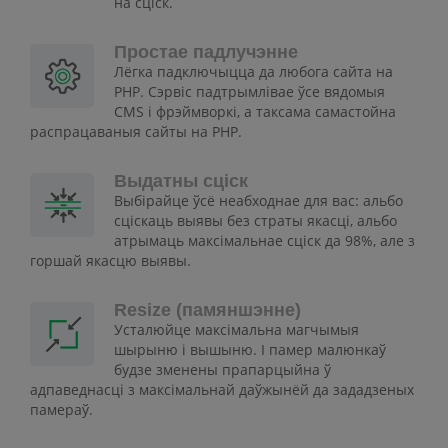
на сціск.
Простае падлучэнне
Лёгка падключыцца да любога сайта на
PHP. Сэрвіс падтрымлівае ўсе вядомыя
CMS і фрэймворкі, а таксама самастойна
распрацаваныя сайты на PHP.
Выдатны сціск
Выбірайце ўсё неабходнае для вас: альбо
сціскаць выявы без страты якасці, альбо
атрымаць максімальнае сціск да 98%, але з
горшай якасцю выявы.
Resize (памяншэнне)
Усталюйце максімальна магчымыя
шырыню і вышыню. І памер малюнкаў
будзе зменены прапарцыйна ў
адпаведнасці з максімальнай даўжынёй да зададзеных
памераў.