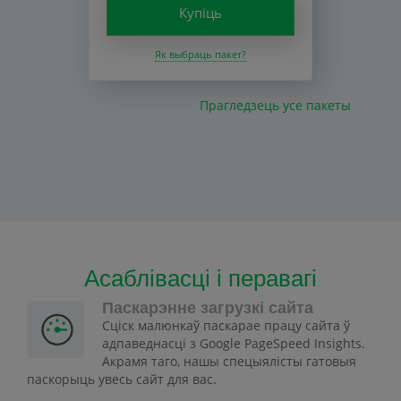
Купіць
Як выбраць пакет?
Прагледзець усе пакеты
Асаблівасці і перавагі
Паскарэнне загрузкі сайта
Сціск малюнкаў паскарае працу сайта ў
адпаведнасці з Google PageSpeed Insights.
Акрамя таго, нашы спецыялісты гатовыя
паскорыць увесь сайт для вас.