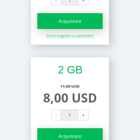
Acquistare
Come scegliere un pacchetto?
2 GB
11,00 USD
8,00 USD
-
+
Acquistare