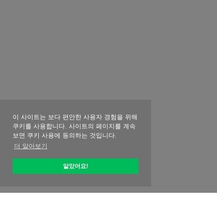
이 사이트는 보다 편안한 사용자 경험을 위해
쿠키를 사용합니다. 사이트의 페이지를 계속
보면 쿠키 사용에 동의하는 것입니다.
더 알아보기
알았어요!