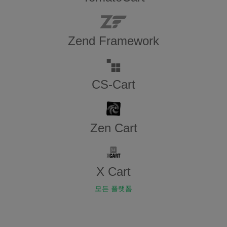
Zend Framework
CS-Cart
Zen​ ​Cart
X Cart
모든 플랫폼