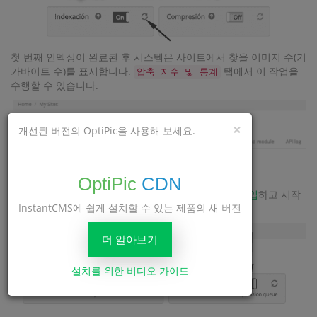
첫 번째 인덱싱이 완료된 후 시스템은 사이트에서 찾을 이미지 수(기
가바이트 수)를 표시합니다.
탭에서 이 작업을
압축 지수 및 통계
수행할 수 있습니다.
×
개선된 버전의 OptiPic을 사용해 보세요.
OptiPic
CDN
이제 사이트에 이미지 수가 있으면
필요한 패키지를 구입
하고 시작
InstantCMS에 쉽게 설치할 수 있는 제품의 새 버전
하세요. 사이트 설정에서 압축.
더 알아보기
설치를 위한 비디오 가이드