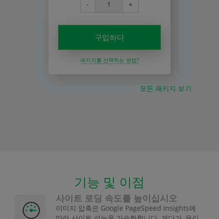
-
+
구입하다
패키지를 선택하는 방법?
모든 패키지 보기
기능 및 이점
사이트 로딩 속도를 높이십시오
이미지 압축은 Google PageSpeed Insights에
따라 사이트 성능을 가속화합니다. 게다가, 우리