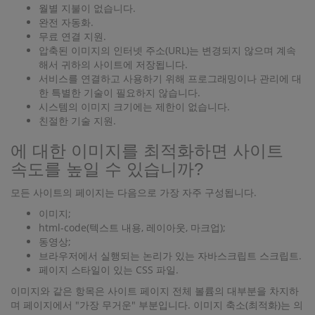
월별 지불이 없습니다.
완전 자동화.
무료 연결 지원.
압축된 이미지의 인터넷 주소(URL)는 변경되지 않으며 계속
해서 귀하의 사이트에 저장됩니다.
서비스를 연결하고 사용하기 위해 프로그래밍이나 관리에 대
한 특별한 기술이 필요하지 않습니다.
시스템의 이미지 크기에는 제한이 없습니다.
친절한 기술 지원.
에 대한 이미지를 최적화하면 사이트
속도를 높일 수 있습니까?
모든 사이트의 페이지는 다음으로 가장 자주 구성됩니다.
이미지;
html-code(텍스트 내용, 레이아웃, 마크업);
동영상;
브라우저에서 실행되는 논리가 있는 자바스크립트 스크립트.
페이지 스타일이 있는 CSS 파일.
이미지와 같은 항목은 사이트 페이지 전체 볼륨의 대부분을 차지하
며 페이지에서 "가장 무거운" 부분입니다. 이미지 축소(최적화)는 의