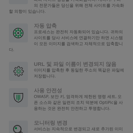
의 전문가들은 당신을 위해 전체 사이트를 가속화
할 의향이 있습니다.
자동 압축
프로세스는 완전히 자동화되어 있습니다. 귀하의
사이트를 당사 서비스에 연결하기만 하면 시스템
이 모든 이미지를 검색하고 자체적으로 압축합니
다.
URL 및 파일 이름이 변경되지 않음
이미지를 압축한 후 동일한 주소의 똑같은 파일에
저장됩니다.
사용 안전성
OWASP, 보안 키, 엄격하게 제한된 명령 세트, 오
픈 소스와 같은 일련의 조치 덕분에 OptiPic을 사
용하는 것은 완전히 안전하고 투명합니다.
모니터링 변경
서비스는 지속적으로 변경되고 새로 추가된 이미