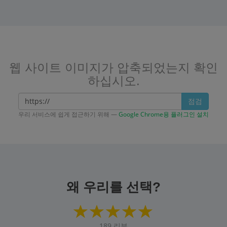
웹 사이트 이미지가 압축되었는지 확인
하십시오.
점검
우리 서비스에 쉽게 접근하기 위해 —
Google Chrome용 플러그인 설치
왜 우리를 선택?
189
리뷰