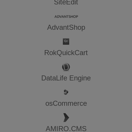
SiteEdit
AdvantShop
RokQuickCart
DataLife Engine
osCommerce
AMIRO.CMS