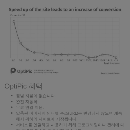
OptiPic 혜택
월별 지불이 없습니다.
완전 자동화.
무료 연결 지원.
압축된 이미지의 인터넷 주소(URL)는 변경되지 않으며 계속
해서 귀하의 사이트에 저장됩니다.
서비스를 연결하고 사용하기 위해 프로그래밍이나 관리에 대