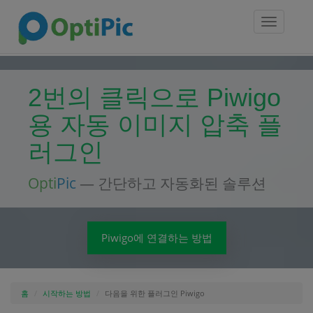
Toggle
navigatio
2번의 클릭으로 Piwigo
용 자동 이미지 압축 플
러그인
Opti
Pic
— 간단하고 자동화된 솔루션
Piwigo에 연결하는 방법
홈
시작하는 방법
다음을 위한 플러그인 Piwigo