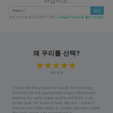
하십시오.
점검
우리 서비스에 쉽게 접근하기 위해 —
Google Chrome용 플러그인 설치
왜 우리를 선택?
189
리뷰
I really like this product! It has all the necessary
functions for the appropriate image compression
keeping the same image quality and there is no
server load. For a user it looks like this – install it
and you can forget about it. Google and users enjoy
the site’s speed. I do recommend it.