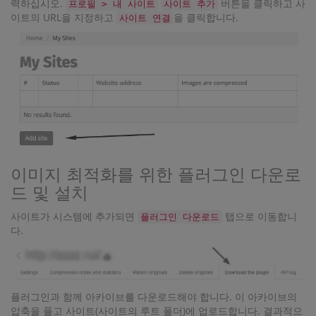
력하십시오.
버튼을 클릭하고 사
프로필 > 내 사이트
사이트 추가
이트의 URL을 지정하고
을 클릭합니다.
사이트 연결
이미지 최적화를 위한 플러그인 다운로
드 및 설치
사이트가 시스템에 추가되면
탭으로 이동합니
플러그인 다운로드
다.
플러그인과 함께 아카이브를 다운로드해야 합니다. 이 아카이브의
압축을 풀고 사이트(사이트의 루트 폴더)에 업로드합니다. 결과적으