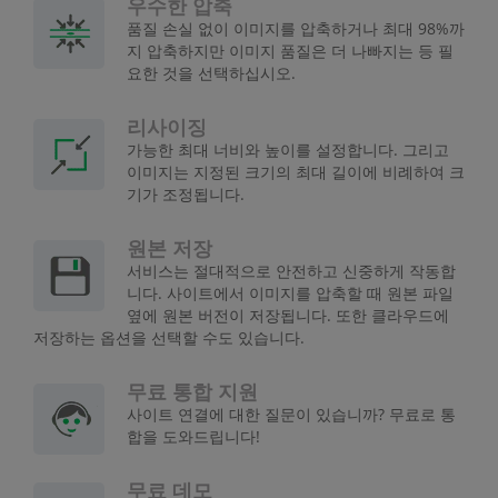
우수한 압축
품질 손실 없이 이미지를 압축하거나 최대 98%까
지 압축하지만 이미지 품질은 더 나빠지는 등 필
요한 것을 선택하십시오.
리사이징
가능한 최대 너비와 높이를 설정합니다. 그리고
이미지는 지정된 크기의 최대 길이에 비례하여 크
기가 조정됩니다.
원본 저장
서비스는 절대적으로 안전하고 신중하게 작동합
니다. 사이트에서 이미지를 압축할 때 원본 파일
옆에 원본 버전이 저장됩니다. 또한 클라우드에
저장하는 옵션을 선택할 수도 있습니다.
무료 통합 지원
사이트 연결에 대한 질문이 있습니까? 무료로 통
합을 도와드립니다!
무료 데모