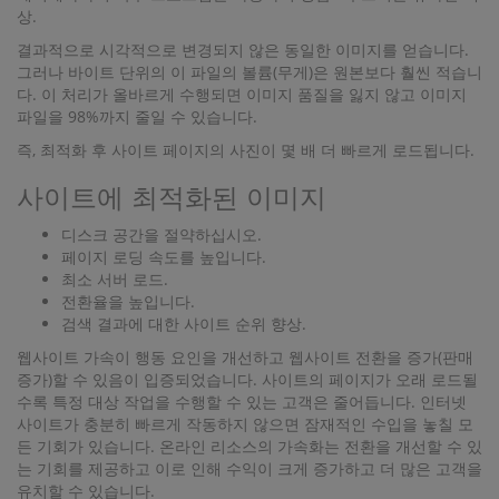
상.
결과적으로 시각적으로 변경되지 않은 동일한 이미지를 얻습니다.
그러나 바이트 단위의 이 파일의 볼륨(무게)은 원본보다 훨씬 적습니
다. 이 처리가 올바르게 수행되면 이미지 품질을 잃지 않고 이미지
파일을 98%까지 줄일 수 있습니다.
즉, 최적화 후 사이트 페이지의 사진이 몇 배 더 빠르게 로드됩니다.
사이트에 최적화된 이미지
디스크 공간을 절약하십시오.
페이지 로딩 속도를 높입니다.
최소 서버 로드.
전환율을 높입니다.
검색 결과에 대한 사이트 순위 향상.
웹사이트 가속이 행동 요인을 개선하고 웹사이트 전환을 증가(판매
증가)할 수 있음이 입증되었습니다. 사이트의 페이지가 오래 로드될
수록 특정 대상 작업을 수행할 수 있는 고객은 줄어듭니다. 인터넷
사이트가 충분히 빠르게 작동하지 않으면 잠재적인 수입을 놓칠 모
든 기회가 있습니다. 온라인 리소스의 가속화는 전환을 개선할 수 있
는 기회를 제공하고 이로 인해 수익이 크게 증가하고 더 많은 고객을
유치할 수 있습니다.