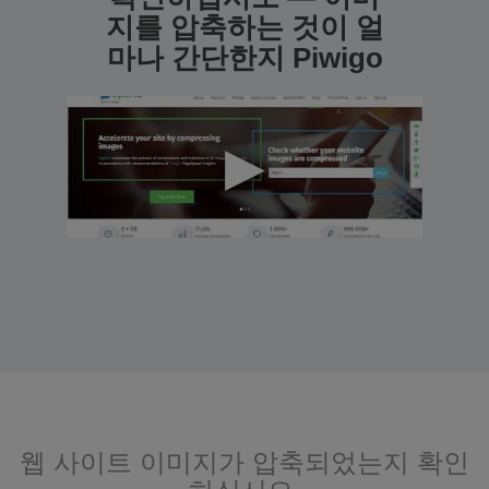
지를 압축하는 것이 얼
마나 간단한지 Piwigo
웹 사이트 이미지가 압축되었는지 확인