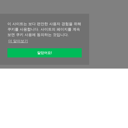
이 사이트는 보다 편안한 사용자 경험을 위해
쿠키를 사용합니다. 사이트의 페이지를 계속
보면 쿠키 사용에 동의하는 것입니다.
더 알아보기
알았어요!
옵티픽 소개
시작하는 방법
가격 전략