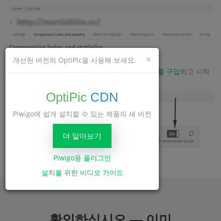
×
개선된 버전의 OptiPic을 사용해 보세요.
이제 사이트에 이미지 수가 있으면
필요한 패키지를 구입
하고 시작
하세요. 사이트 설정에서 압축.
OptiPic
CDN
Piwigo에 쉽게 설치할 수 있는 제품의 새 버전
더 알아보기
Piwigo용 플러그인
설치를 위한 비디오 가이드
확인하십시오 — 이미