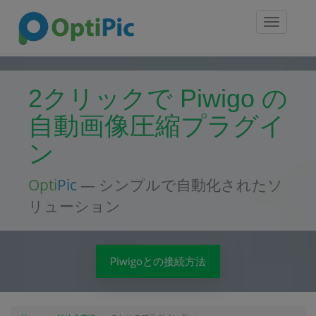
Toggle
navigatio
2クリックで Piwigo の
自動画像圧縮プラグイ
ン
Opti
Pic
— シンプルで自動化されたソ
リューション
Piwigoとの接続方法