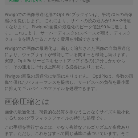
Home
始める方法
のためのプラグイン Piwigo
Piwigoでの画像最適化用のOptiPicプラグインは、平均70％の画像
縮小を提供します。 これにより、サイトの読み込みが1.5〜2倍速
くなります。 Piwigoの画像の最適化のピーク値は90％に達しま
す。 これにより、サーバーディスクのスペースが増え、ディスク
クォータを購入することなく費用を削減できます。
Piwigoでの画像の最適化は、新しく追加された画像の自動最適化
により、ウェブサイトが機能している間ずっと機能し続けます。
実際、OptiPicサービスをセットアップするのに2分しかかから
ず、その運用にそれ以上関与する必要はありません。
Piwigoの画像の最適化に制限はありません。 OptiPicは、多数の画
像で優れたパフォーマンスを提供し、サービスへの負荷を最小限
に抑えてギガバイトのファイルを処理できます。
画像圧縮とは
画像の最適化は、視覚的な品質を損なうことなくサイズを最小化
するためのグラフィックファイルの特別な処理です。
この手順を実行するには、かなり複雑なアルゴリズムが多数あり
ます。ただし、これらはすべて同じ基準に基づいています。そこ