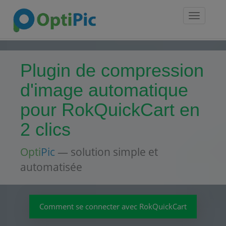
Toggle
navigatio
Plugin de compression
d'image automatique
pour RokQuickCart en
2 clics
Opti
Pic
— solution simple et
automatisée
Comment se connecter avec RokQuickCart