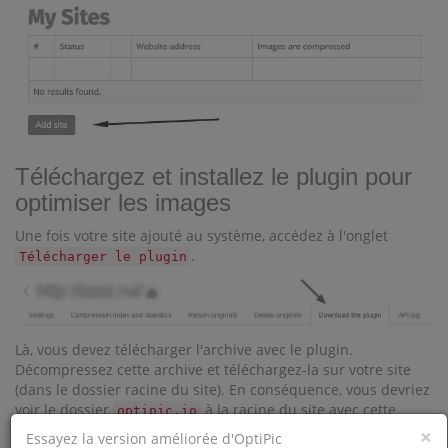
Téléchargez et installez le plugin pour
optimiser les images
Une fois votre site ajouté au système, accédez à l'onglet
.
Télécharger le plugin
Là, vous devez télécharger l'archive avec le plugin.
Décompressez cette archive et téléchargez-la sur votre site
(dans le dossier racine du site). En conséquence, vous devriez
voir le dossier
à la racine du site avec cette
optipic.io
structure :
×
Essayez la version améliorée d'OptiPic