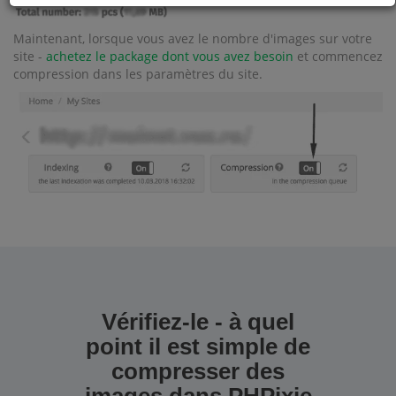
Maintenant, lorsque vous avez le nombre d'images sur votre
site -
achetez le package dont vous avez besoin
et commencez
compression dans les paramètres du site.
Vérifiez-le - à quel
point il est simple de
compresser des