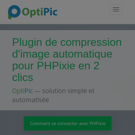
Toggle
navigatio
Plugin de compression
d'image automatique
pour PHPixie en 2
clics
Opti
Pic
— solution simple et
automatisée
Comment se connecter avec PHPixie