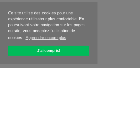
Ce site utilise des cookies pour une
expérience utilisateur plus confortable. En
poursuivant votre navigation sur les pages
du site, vous acceptez l'utilisation de
cookies.
Apprendre encore plus
J'ai compris!
À propos d'OptiPic
Comment commencer avec
Tarification
Offres spéc.