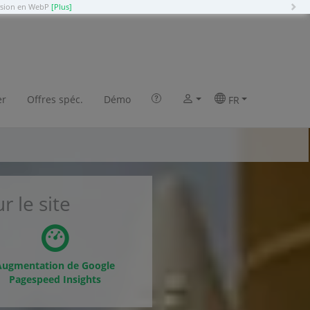
N
ersion en WebP
[Plus]
 TomatoCart en 2 clics
er
Offres spéc.
Démo
FR
r le site
Augmentation de Google
Pagespeed Insights