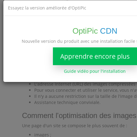
Essayez la version améliorée d'OptiPic
OptiPic
CDN
Nouvelle version du produit avec une installation facil
Avantages OptiPic
Apprendre encore plus
Il n'y a pas de paiements mensuels.
Guide vidéo pour l'installation
Automatisation complète.
Aide à la connexion gratuite.
L'adresse Internet (URL) des images compressées n
Pour vous connecter et utiliser le service, vous 
Il n'y a aucune restriction sur la taille de l'image
Assistance technique conviviale.
Comment l'optimisation des images p
Une page d'un site se compose le plus souvent de :
images ;