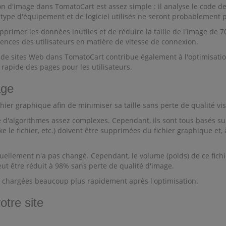
 d'image dans TomatoCart est assez simple : il analyse le code d
e type d'équipement et de logiciel utilisés ne seront probablement p
imer les données inutiles et de réduire la taille de l'image de 
gences des utilisateurs en matière de vitesse de connexion.
 de sites Web dans TomatoCart contribue également à l'optimisati
 rapide des pages pour les utilisateurs.
age
hier graphique afin de minimiser sa taille sans perte de qualité vis
e d'algorithmes assez complexes. Cependant, ils sont tous basés s
le fichier, etc.) doivent être supprimées du fichier graphique et,
lement n'a pas changé. Cependant, le volume (poids) de ce fichier e
eut être réduit à 98% sans perte de qualité d'image.
nt chargées beaucoup plus rapidement après l'optimisation.
otre site