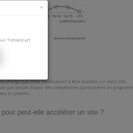
×
e sur TomatoCart
e change pas, elles continueront à être stockées sur votre site.
n'avez pas besoin d'avoir des compétences particulières en program
 dans le système.
our peut-elle accélérer un site ?