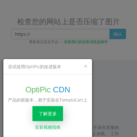
检查您的网站上是否压缩了图片
确认
要检查总是在手边 —
安装我们的谷歌浏览器插件
×
尝试使用OptiPic的改进版本
我们 建议
OptiPic
CDN
产品的新版本，易于安装在TomatoCart上
189
评论
了解更多
安装视频指南
产品很满意！ 有一个必要的功能，可以在不损失质量的
情况下正确压缩图像，并且无需在服务器上加载。 工作