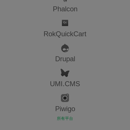
Phalcon
RokQuickCart
Drupal
UMI.CMS
Piwigo
所有平台