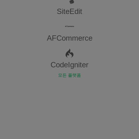
SiteEdit
AFCommerce
CodeIgniter
모든 플랫폼