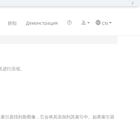
N
折扣
Демонстрация
CN
其进行压缩。
果索引器找到新图像，它会将其添加到其索引中。如果索引器