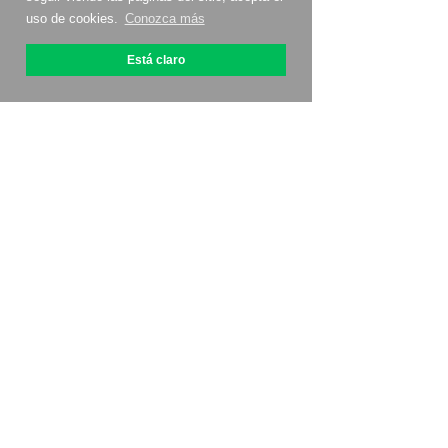
uso de cookies.
Conozca más
Está claro
Acerca de OptiPic
Cómo conectarse
Tarifas
Promociones
Contáctanos
Programa de afiliados
Comentarios