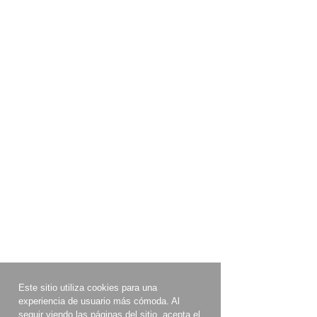
Este sitio utiliza cookies para una
experiencia de usuario más cómoda. Al
seguir viendo las páginas del sitio, acepta el