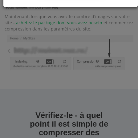
Maintenant, lorsque vous avez le nombre d'images sur votre
site -
achetez le package dont vous avez besoin
et commencez
compression dans les paramètres du site.
Vérifiez-le - à quel
point il est simple de
compresser des