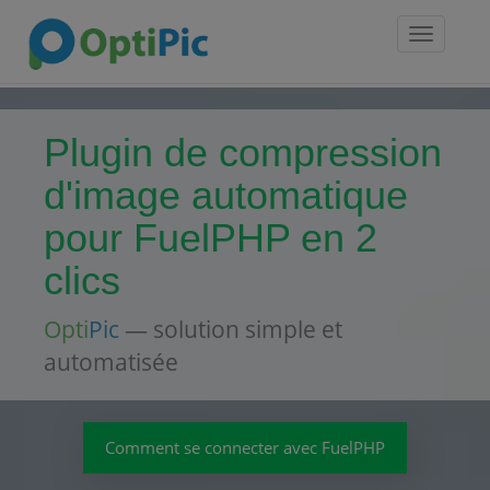
Toggle
navigatio
Plugin de compression
d'image automatique
pour FuelPHP en 2
clics
Opti
Pic
— solution simple et
automatisée
Comment se connecter avec FuelPHP