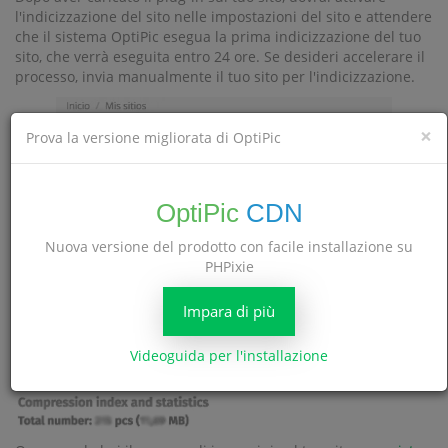
l'indicizzazione del sito nelle impostazioni del sito e attendere
che il sistema OptiPic esegua la prima indicizzazione del tuo
sito, che verrà eseguita entro 24 ore. Se desideri accelerare il
processo, invia manualmente il tuo sito per l'indicizzazione.
×
Prova la versione migliorata di OptiPic
OptiPic
CDN
Una volta completata la prima indicizzazione, il sistema
Nuova versione del prodotto con facile installazione su
mostrerà il numero di immagini (il numero di gigabyte) che si
PHPixie
troveranno sul tuo sito. Puoi farlo nella scheda
Indice di
.
compressione e statistiche
Impara di più
Videoguida per l'installazione